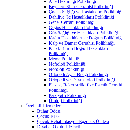
Aile Hekimliği Polikliniği
Beyin ve Sinir Cerrahisi Polikliniği
Çocuk Sağlığı ve Hastalıkları Polikliniği
Dahiliye (İç Hastalıkları) Polikliniği
Genel Cerrahi Polikliniği
Göğüs Hastalıkları Polikliniği
Göz Sağlığı ve Hastalıkları Polikliniği
Kadın Hastalıkları ve Doğum Polikliniği
Kalp ve Damar Cerrahisi Polikliniği
Kulak Burun Boğaz Hastalıkları
Polikliniği
Meme Polikliniği
Nefroloji Polikliniği
Nöroloji Polikliniği
Ortopedi Ayak Bileği Polikliniği
Ortopedi ve Travmatoloji Polikliniği
Plastik, Rekonstrüktif ve Estetik Cerrahi
Polikliniği
Psikiyatri Polikliniği
Üroloji Polikliniği
Özellikli Hizmetler
Buhar Odası
Çocuk EEG
Çocuk Rehabilitasyon Egzersiz Ünitesi
Diyabet Okulu Hizmeti