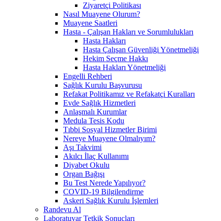
Ziyaretçi Politikası
Nasıl Muayene Olurum?
Muayene Saatleri
Hasta - Çalışan Hakları ve Sorumlulukları
Hasta Hakları
Hasta Çalışan Güvenliği Yönetmeliği
Hekim Seçme Hakkı
Hasta Hakları Yönetmeliği
Engelli Rehberi
Sağlık Kurulu Başvurusu
Refakat Politikamız ve Refakatçi Kuralları
Evde Sağlık Hizmetleri
Anlaşmalı Kurumlar
Medula Tesis Kodu
Tıbbi Sosyal Hizmetler Birimi
Nereye Muayene Olmalıyım?
Aşı Takvimi
Akılcı İlaç Kullanımı
Diyabet Okulu
Organ Bağışı
Bu Test Nerede Yapılıyor?
COVID-19 Bilgilendirme
Askeri Sağlık Kurulu İşlemleri
Randevu Al
Laboratuvar Tetkik Sonuçları