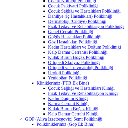
Çocuk Nöroloji Polikliniği
Çocuk Psikiyatri Polikliniği
Çocuk Sağlığı ve Hastalıkları Polikliniği
Dahiliye (İç Hastalıkları) Polikliniği
Dermatoloji (Cildiye) Polikliniği
Fizik Tedavi ve Rehabilitasyon Polikliniği
Genel Cerrahi Polikliniği
Göğüs Hastalıkları Polikliniği
Göz Hastalıkları Polikliniği
Kadın Hastalıkları ve Doğum Polikliniği
Kalp Damar Cerrahisi Polikliniği
Kulak Burun Boğaz Polikliniği
Ortopedi Skolyoz Polikliniği
Ortopedi ve Travmatoloji Polikliniği
Üroloji Polikliniği
Yenidoğan Polikliniği
Kliniklerimiz (FTR Ek Bina)
Çocuk Sağlığı ve Hastalıkları Kliniği
Fizik Tedavi ve Rehabilitasyon Kliniği
Kadın Doğum Kliniği
Karma Cerrahi Kliniği
Kulak Burun Boğaz Kliniği
Kalp Damar Cerrahi Kliniği
GOP (Aliya İzzetbegoviç) Semt Polikliniği
Polikliniklerimiz (Gop Ek Bina)