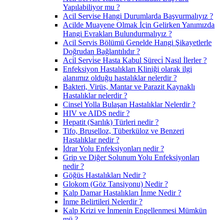
Yapılabiliyor mu ?
Acil Servise Hangi Durumlarda Başvurmalıyız ?
Acilde Muayene Olmak İçin Gelirken Yanımızda
Hangi Evrakları Bulundurmalıyız ?
Acil Servis Bölümü Genelde Hangi Şikayetlerle
Doğrudan Bağlantılıdır ?
Aci̇l Servi̇se Hasta Kabul Süreci̇ Nasıl İlerler ?
Enfeksiyon Hastalıkları Kliniği olarak ilgi
alanımız olduğu hastalıklar nelerdir ?
Bakteri, Virüs, Mantar ve Parazit Kaynaklı
Hastalıklar nelerdir ?
Cinsel Yolla Bulaşan Hastalıklar Nelerdir ?
HIV ve AIDS nedir ?
Hepatit (Sarılık) Türleri nedir ?
Tifo, Bruselloz, Tüberküloz ve Benzeri
Hastalıklar nedir ?
İdrar Yolu Enfeksiyonları nedir ?
Grip ve Diğer Solunum Yolu Enfeksiyonları
nedir ?
Göğüs Hastalıkları Nedir ?
Glokom (Göz Tansiyonu) Nedir ?
Kalp Damar Hastalıkları İnme Nedir ?
İnme Belirtileri Nelerdir ?
Kalp Krizi ve İnmenin Engellenmesi Mümkün
mü ?