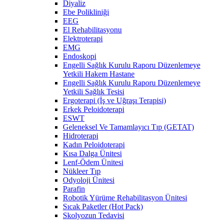
Diyaliz
Ebe Polikliniği
EEG
El Rehabilitasyonu
Elektroterapi
EMG
Endoskopi
Engelli Sağlık Kurulu Raporu Düzenlemeye
Yetkili Hakem Hastane
Engelli Sağlık Kurulu Raporu Düzenlemeye
Yetkili Sağlık Tesisi
Ergoterapi (İş ve Uğraşı Terapisi)
Erkek Peloidoterapi
ESWT
Geleneksel Ve Tamamlayıcı Tıp (GETAT)
Hidroterapi
Kadın Peloidoterapi
Kısa Dalga Ünitesi
Lenf-Ödem Ünitesi
Nükleer Tıp
Odyoloji Ünitesi
Parafin
Robotik Yürüme Rehabilitasyon Ünitesi
Sıcak Paketler (Hot Pack)
Skolyozun Tedavisi