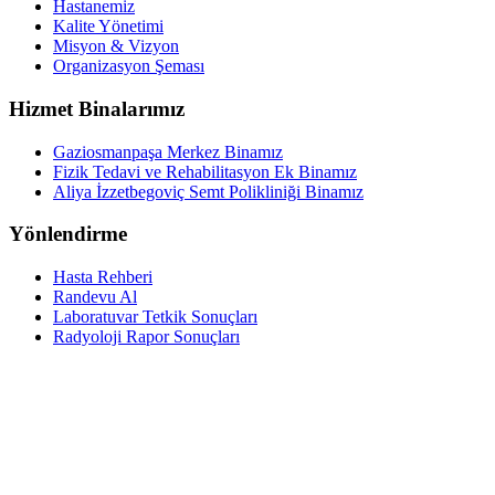
Hastanemiz
Kalite Yönetimi
Misyon & Vizyon
Organizasyon Şeması
Hizmet Binalarımız
Gaziosmanpaşa Merkez Binamız
Fizik Tedavi ve Rehabilitasyon Ek Binamız
Aliya İzzetbegoviç Semt Polikliniği Binamız
Yönlendirme
Hasta Rehberi
Randevu Al
Laboratuvar Tetkik Sonuçları
Radyoloji Rapor Sonuçları