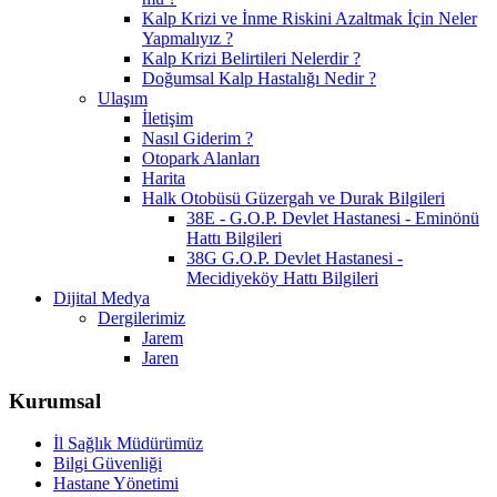
Kalp Krizi ve İnme Riskini Azaltmak İçin Neler
Yapmalıyız ?
Kalp Krizi Belirtileri Nelerdir ?
Doğumsal Kalp Hastalığı Nedir ?
Ulaşım
İletişim
Nasıl Giderim ?
Otopark Alanları
Harita
Halk Otobüsü Güzergah ve Durak Bilgileri
38E - G.O.P. Devlet Hastanesi - Eminönü
Hattı Bilgileri
38G G.O.P. Devlet Hastanesi -
Mecidiyeköy Hattı Bilgileri
Dijital Medya
Dergilerimiz
Jarem
Jaren
Kurumsal
İl Sağlık Müdürümüz
Bilgi Güvenliği
Hastane Yönetimi