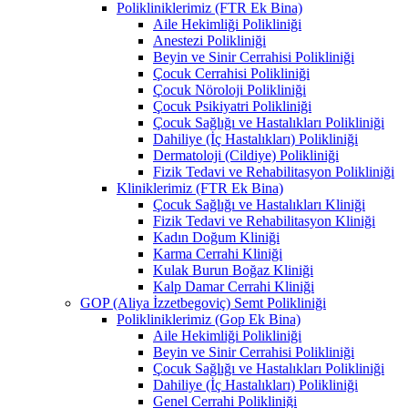
Polikliniklerimiz (FTR Ek Bina)
Aile Hekimliği Polikliniği
Anestezi Polikliniği
Beyin ve Sinir Cerrahisi Polikliniği
Çocuk Cerrahisi Polikliniği
Çocuk Nöroloji Polikliniği
Çocuk Psikiyatri Polikliniği
Çocuk Sağlığı ve Hastalıkları Polikliniği
Dahiliye (İç Hastalıkları) Polikliniği
Dermatoloji (Cildiye) Polikliniği
Fizik Tedavi ve Rehabilitasyon Polikliniği
Kliniklerimiz (FTR Ek Bina)
Çocuk Sağlığı ve Hastalıkları Kliniği
Fizik Tedavi ve Rehabilitasyon Kliniği
Kadın Doğum Kliniği
Karma Cerrahi Kliniği
Kulak Burun Boğaz Kliniği
Kalp Damar Cerrahi Kliniği
GOP (Aliya İzzetbegoviç) Semt Polikliniği
Polikliniklerimiz (Gop Ek Bina)
Aile Hekimliği Polikliniği
Beyin ve Sinir Cerrahisi Polikliniği
Çocuk Sağlığı ve Hastalıkları Polikliniği
Dahiliye (İç Hastalıkları) Polikliniği
Genel Cerrahi Polikliniği