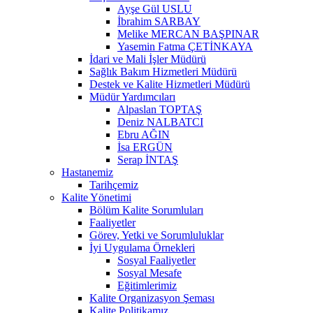
Ayşe Gül USLU
İbrahim SARBAY
Melike MERCAN BAŞPINAR
Yasemin Fatma ÇETİNKAYA
İdari ve Mali İşler Müdürü
Sağlık Bakım Hizmetleri Müdürü
Destek ve Kalite Hizmetleri Müdürü
Müdür Yardımcıları
Alpaslan TOPTAŞ
Deniz NALBATCI
Ebru AĞIN
İsa ERGÜN
Serap İNTAŞ
Hastanemiz
Tarihçemiz
Kalite Yönetimi
Bölüm Kalite Sorumluları
Faaliyetler
Görev, Yetki ve Sorumluluklar
İyi Uygulama Örnekleri
Sosyal Faaliyetler
Sosyal Mesafe
Eğitimlerimiz
Kalite Organizasyon Şeması
Kalite Politikamız