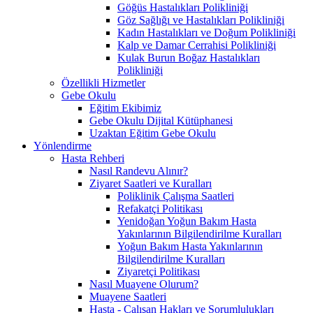
Göğüs Hastalıkları Polikliniği
Göz Sağlığı ve Hastalıkları Polikliniği
Kadın Hastalıkları ve Doğum Polikliniği
Kalp ve Damar Cerrahisi Polikliniği
Kulak Burun Boğaz Hastalıkları
Polikliniği
Özellikli Hizmetler
Gebe Okulu
Eğitim Ekibimiz
Gebe Okulu Dijital Kütüphanesi
Uzaktan Eğitim Gebe Okulu
Yönlendirme
Hasta Rehberi
Nasıl Randevu Alınır?
Ziyaret Saatleri ve Kuralları
Poliklinik Çalışma Saatleri
Refakatçi Politikası
Yenidoğan Yoğun Bakım Hasta
Yakınlarının Bilgilendirilme Kuralları
Yoğun Bakım Hasta Yakınlarının
Bilgilendirilme Kuralları
Ziyaretçi Politikası
Nasıl Muayene Olurum?
Muayene Saatleri
Hasta - Çalışan Hakları ve Sorumlulukları