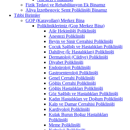
Fizik Tedavi ve Rehabilitasyon Ek Binamız
Aliya İzzetbegoviç Semt Polikliniği Binamız
Tıbbi Birimler
GOP (Karayolları) Merkez Bina
Polikliniklerimiz (Gop Merkez Bina)
Aile Hekimliği Polikliniği
Anestezi Polikliniği
Beyin ve Sinir Cerrahisi Polikliniği
Çocuk Sağlığı ve Hastalıkları Polikliniği
Dahiliye (İç Hastalıkları) Polikliniği
Dermatoloji (Cildiye) Polikliniği
Diyabet Polikliniği
Endoüroloji Polikliniği
Gastroenteroloji Polikliniği
Genel Cerrahi Polikliniği
Göğüs Cerrahi Polikliniği
Göğüs Hastalıkları Polikliniği
Göz Sağlığı ve Hastalıkları Polikliniği
Kadın Hastalıkları ve Doğum Polikliniği
Kalp ve Damar Cerrahisi Polikliniği
Kardiyoloji Polikliniği
Kulak Burun Boğaz Hastalıkları
Polikliniği
Meme Polikliniği