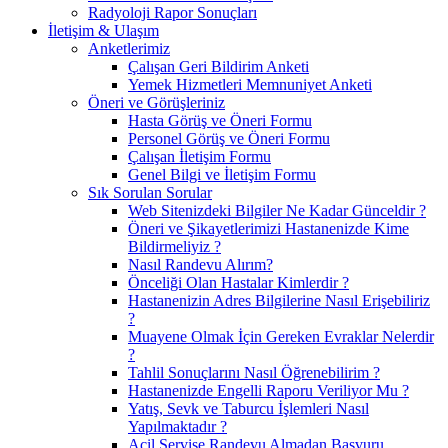
Radyoloji Rapor Sonuçları
İletişim & Ulaşım
Anketlerimiz
Çalışan Geri Bildirim Anketi
Yemek Hizmetleri Memnuniyet Anketi
Öneri ve Görüşleriniz
Hasta Görüş ve Öneri Formu
Personel Görüş ve Öneri Formu
Çalışan İletişim Formu
Genel Bilgi ve İletişim Formu
Sık Sorulan Sorular
Web Sitenizdeki Bilgiler Ne Kadar Günceldir ?
Öneri ve Şikayetlerimizi Hastanenizde Kime
Bildirmeliyiz ?
Nasıl Randevu Alırım?
Önceliği Olan Hastalar Kimlerdir ?
Hastanenizin Adres Bilgilerine Nasıl Erişebiliriz
?
Muayene Olmak İçin Gereken Evraklar Nelerdir
?
Tahlil Sonuçlarını Nasıl Öğrenebilirim ?
Hastanenizde Engelli Raporu Veriliyor Mu ?
Yatış, Sevk ve Taburcu İşlemleri Nasıl
Yapılmaktadır ?
Acil Servise Randevu Almadan Başvuru