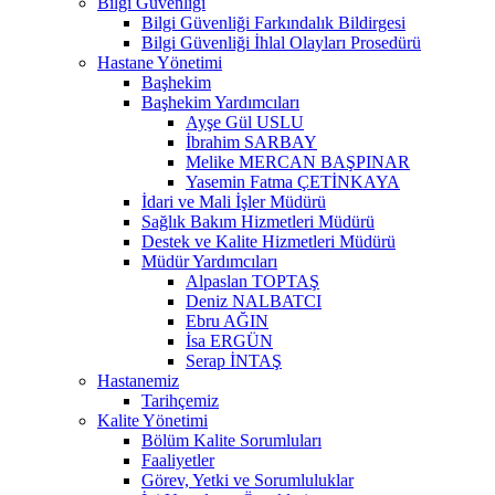
Bilgi Güvenliği
Bilgi Güvenliği Farkındalık Bildirgesi
Bilgi Güvenliği İhlal Olayları Prosedürü
Hastane Yönetimi
Başhekim
Başhekim Yardımcıları
Ayşe Gül USLU
İbrahim SARBAY
Melike MERCAN BAŞPINAR
Yasemin Fatma ÇETİNKAYA
İdari ve Mali İşler Müdürü
Sağlık Bakım Hizmetleri Müdürü
Destek ve Kalite Hizmetleri Müdürü
Müdür Yardımcıları
Alpaslan TOPTAŞ
Deniz NALBATCI
Ebru AĞIN
İsa ERGÜN
Serap İNTAŞ
Hastanemiz
Tarihçemiz
Kalite Yönetimi
Bölüm Kalite Sorumluları
Faaliyetler
Görev, Yetki ve Sorumluluklar