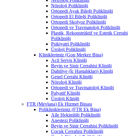
Nefroloji Polikliniği
Nöroloji Polikliniği
Ortopedi Ayak Bileği Polikliniği
Ortopedi El Bileği Polikliniği
Ortopedi Skolyoz Polikliniği
Ortopedi ve Travmatoloji Polikliniği
Plastik, Rekonstrüktif ve Estetik Cerrahi
Polikliniği
Psikiyatri Polikliniği
Üroloji Polikliniği
Kliniklerimiz (Gop Merkez Bina)
Acil Servis Kliniği
Beyin ve Sinir Cerrahisi Kliniği
Dahiliye (İç Hastalıkları) Kliniği
Genel Cerrahi Kliniği
Nöroloji Kliniği
Ortopedi ve Travmatoloji Kliniği
Palyatif Kliniği
Üroloji Kliniği
FTR (Mevlana) Ek Hizmet Binası
Polikliniklerimiz (FTR Ek Bina)
Aile Hekimliği Polikliniği
Anestezi Polikliniği
Beyin ve Sinir Cerrahisi Polikliniği
Çocuk Cerrahisi Polikliniği