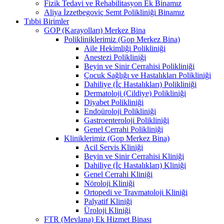
Fizik Tedavi ve Rehabilitasyon Ek Binamız
Aliya İzzetbegoviç Semt Polikliniği Binamız
Tıbbi Birimler
GOP (Karayolları) Merkez Bina
Polikliniklerimiz (Gop Merkez Bina)
Aile Hekimliği Polikliniği
Anestezi Polikliniği
Beyin ve Sinir Cerrahisi Polikliniği
Çocuk Sağlığı ve Hastalıkları Polikliniği
Dahiliye (İç Hastalıkları) Polikliniği
Dermatoloji (Cildiye) Polikliniği
Diyabet Polikliniği
Endoüroloji Polikliniği
Gastroenteroloji Polikliniği
Genel Cerrahi Polikliniği
Kliniklerimiz (Gop Merkez Bina)
Acil Servis Kliniği
Beyin ve Sinir Cerrahisi Kliniği
Dahiliye (İç Hastalıkları) Kliniği
Genel Cerrahi Kliniği
Nöroloji Kliniği
Ortopedi ve Travmatoloji Kliniği
Palyatif Kliniği
Üroloji Kliniği
FTR (Mevlana) Ek Hizmet Binası