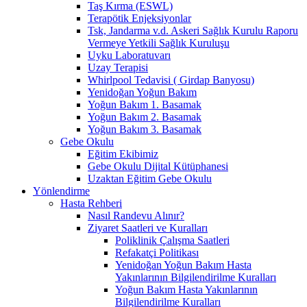
Taş Kırma (ESWL)
Terapötik Enjeksiyonlar
Tsk, Jandarma v.d. Askeri Sağlık Kurulu Raporu
Vermeye Yetkili Sağlık Kuruluşu
Uyku Laboratuvarı
Uzay Terapisi
Whirlpool Tedavisi ( Girdap Banyosu)
Yenidoğan Yoğun Bakım
Yoğun Bakım 1. Basamak
Yoğun Bakım 2. Basamak
Yoğun Bakım 3. Basamak
Gebe Okulu
Eğitim Ekibimiz
Gebe Okulu Dijital Kütüphanesi
Uzaktan Eğitim Gebe Okulu
Yönlendirme
Hasta Rehberi
Nasıl Randevu Alınır?
Ziyaret Saatleri ve Kuralları
Poliklinik Çalışma Saatleri
Refakatçi Politikası
Yenidoğan Yoğun Bakım Hasta
Yakınlarının Bilgilendirilme Kuralları
Yoğun Bakım Hasta Yakınlarının
Bilgilendirilme Kuralları