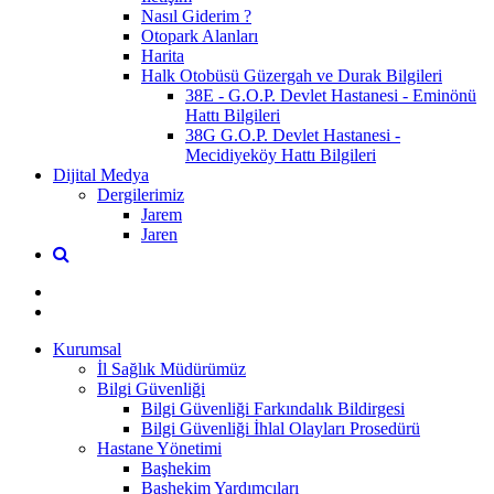
Nasıl Giderim ?
Otopark Alanları
Harita
Halk Otobüsü Güzergah ve Durak Bilgileri
38E - G.O.P. Devlet Hastanesi - Eminönü
Hattı Bilgileri
38G G.O.P. Devlet Hastanesi -
Mecidiyeköy Hattı Bilgileri
Dijital Medya
Dergilerimiz
Jarem
Jaren
Kurumsal
İl Sağlık Müdürümüz
Bilgi Güvenliği
Bilgi Güvenliği Farkındalık Bildirgesi
Bilgi Güvenliği İhlal Olayları Prosedürü
Hastane Yönetimi
Başhekim
Başhekim Yardımcıları