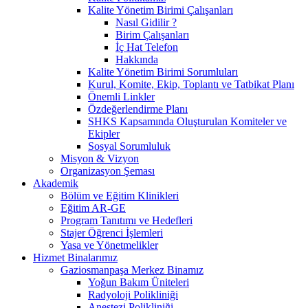
Kalite Yönetim Birimi Çalışanları
Nasıl Gidilir ?
Birim Çalışanları
İç Hat Telefon
Hakkında
Kalite Yönetim Birimi Sorumluları
Kurul, Komite, Ekip, Toplantı ve Tatbikat Planı
Önemli Linkler
Özdeğerlendirme Planı
SHKS Kapsamında Oluşturulan Komiteler ve
Ekipler
Sosyal Sorumluluk
Misyon & Vizyon
Organizasyon Şeması
Akademik
Bölüm ve Eğitim Klinikleri
Eğitim AR-GE
Program Tanıtımı ve Hedefleri
Stajer Öğrenci İşlemleri
Yasa ve Yönetmelikler
Hizmet Binalarımız
Gaziosmanpaşa Merkez Binamız
Yoğun Bakım Üniteleri
Radyoloji Polikliniği
Anestezi Polikliniği