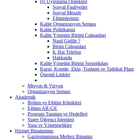
İyi Uygulama Örnekleri
Sosyal Faaliyetler
Sosyal Mesafe
Eğitimlerimiz
Kalite Organizasyon Şeması
Kalite Politikamız
Kalite Yönetim Birimi Çalışanları
Nasıl Gidilir ?
Birim Çalışanları
İç Hat Telefon
Hakkında
Kalite Yönetim Birimi Sorumluları
Kurul, Komite, Ekip, Toplantı ve Tatbikat Planı
Önemli Linkler
Misyon & Vizyon
Organizasyon Şeması
Akademik
Bölüm ve Eğitim Klinikleri
Eğitim AR-GE
Program Tanıtımı ve Hedefleri
Stajer Öğrenci İşlemleri
Yasa ve Yönetmelikler
Hizmet Binalarımız
Gaziosmanpaşa Merkez Binamız