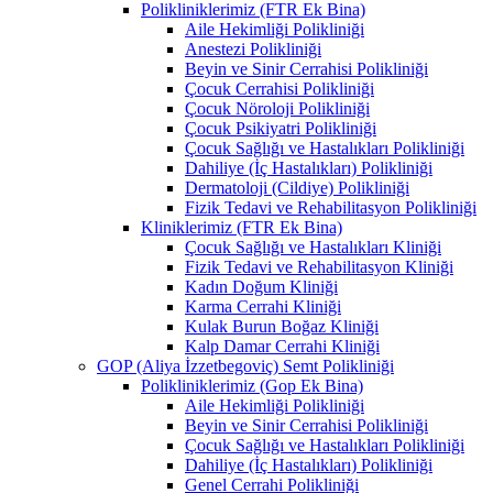
Polikliniklerimiz (FTR Ek Bina)
Aile Hekimliği Polikliniği
Anestezi Polikliniği
Beyin ve Sinir Cerrahisi Polikliniği
Çocuk Cerrahisi Polikliniği
Çocuk Nöroloji Polikliniği
Çocuk Psikiyatri Polikliniği
Çocuk Sağlığı ve Hastalıkları Polikliniği
Dahiliye (İç Hastalıkları) Polikliniği
Dermatoloji (Cildiye) Polikliniği
Fizik Tedavi ve Rehabilitasyon Polikliniği
Kliniklerimiz (FTR Ek Bina)
Çocuk Sağlığı ve Hastalıkları Kliniği
Fizik Tedavi ve Rehabilitasyon Kliniği
Kadın Doğum Kliniği
Karma Cerrahi Kliniği
Kulak Burun Boğaz Kliniği
Kalp Damar Cerrahi Kliniği
GOP (Aliya İzzetbegoviç) Semt Polikliniği
Polikliniklerimiz (Gop Ek Bina)
Aile Hekimliği Polikliniği
Beyin ve Sinir Cerrahisi Polikliniği
Çocuk Sağlığı ve Hastalıkları Polikliniği
Dahiliye (İç Hastalıkları) Polikliniği
Genel Cerrahi Polikliniği