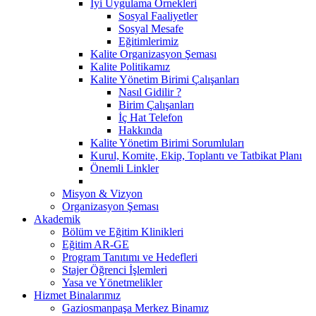
İyi Uygulama Örnekleri
Sosyal Faaliyetler
Sosyal Mesafe
Eğitimlerimiz
Kalite Organizasyon Şeması
Kalite Politikamız
Kalite Yönetim Birimi Çalışanları
Nasıl Gidilir ?
Birim Çalışanları
İç Hat Telefon
Hakkında
Kalite Yönetim Birimi Sorumluları
Kurul, Komite, Ekip, Toplantı ve Tatbikat Planı
Önemli Linkler
Misyon & Vizyon
Organizasyon Şeması
Akademik
Bölüm ve Eğitim Klinikleri
Eğitim AR-GE
Program Tanıtımı ve Hedefleri
Stajer Öğrenci İşlemleri
Yasa ve Yönetmelikler
Hizmet Binalarımız
Gaziosmanpaşa Merkez Binamız