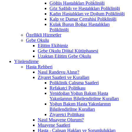
Göğüs Hastalıkları Polikliniği
Göz Sağlığı ve Hastalıkları Polikliniği
Kadın Hastalıkları ve Doğum Polikliniği
Kalp ve Damar Cerrahisi Polikliniği
Kulak Burun Boğaz Hastalıkları
Polikliniği
Özellikli Hizmetler
Gebe Okulu
Eğitim Ekibimiz
Gebe Okulu Dijital Kütüphanesi
Uzaktan Eğitim Gebe Okulu
Yönlendirme
Hasta Rehberi
Nasıl Randevu Alınır?
Ziyaret Saatleri ve Kuralları
Poliklinik Çalışma Saatleri
Refakatçi Politikası
Yenidoğan Yoğun Bakım Hasta
Yakınlarının Bilgilendirilme Kuralları
Yoğun Bakım Hasta Yakınlarının
Bilgilendirilme Kuralları
Ziyaretçi Politikası
Nasıl Muayene Olurum?
Muayene Saatleri
Hasta - Çalışan Hakları ve Sorumlulukları