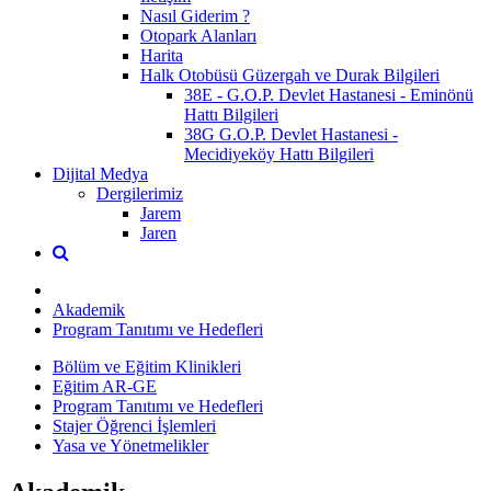
Nasıl Giderim ?
Otopark Alanları
Harita
Halk Otobüsü Güzergah ve Durak Bilgileri
38E - G.O.P. Devlet Hastanesi - Eminönü
Hattı Bilgileri
38G G.O.P. Devlet Hastanesi -
Mecidiyeköy Hattı Bilgileri
Dijital Medya
Dergilerimiz
Jarem
Jaren
Akademik
Program Tanıtımı ve Hedefleri
Bölüm ve Eğitim Klinikleri
Eğitim AR-GE
Program Tanıtımı ve Hedefleri
Stajer Öğrenci İşlemleri
Yasa ve Yönetmelikler