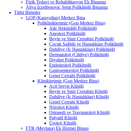
Fizik Tedavi ve Rehabilitasyon Ek Binamız
Aliya İzzetbegoviç Semt Polikliniği Binamız
Tıbbi Birimler
GOP (Karayolları) Merkez Bina
Polikliniklerimiz (Gop Merkez Bina)
Aile Hekimliği Polikliniği
Anestezi Polikliniği
Beyin ve Sinir Cerrahisi Polikliniği
Çocuk Sağlığı ve Hastalıkları Polikliniği
Dahiliye (İç Hastalıkları) Polikliniği
Dermatoloji (Cildiye) Polikliniği
Diyabet Polikliniği
Endoüroloji Polikliniği
Gastroenteroloji Polikliniği
Genel Cerrahi Polikliniği
Kliniklerimiz (Gop Merkez Bina)
Acil Servis Kliniği
Beyin ve Sinir Cerrahisi Kliniği
Dahiliye (İç Hastalıkları) Kliniği
Genel Cerrahi Kliniği
Nöroloji Kliniği
Ortopedi ve Travmatoloji Kliniği
Palyatif Kliniği
Üroloji Kliniği
FTR (Mevlana) Ek Hizmet Binası