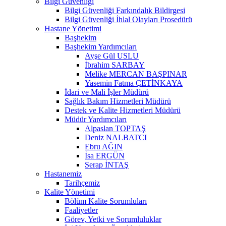
Bilgi Güvenliği
Bilgi Güvenliği Farkındalık Bildirgesi
Bilgi Güvenliği İhlal Olayları Prosedürü
Hastane Yönetimi
Başhekim
Başhekim Yardımcıları
Ayşe Gül USLU
İbrahim SARBAY
Melike MERCAN BAŞPINAR
Yasemin Fatma ÇETİNKAYA
İdari ve Mali İşler Müdürü
Sağlık Bakım Hizmetleri Müdürü
Destek ve Kalite Hizmetleri Müdürü
Müdür Yardımcıları
Alpaslan TOPTAŞ
Deniz NALBATCI
Ebru AĞIN
İsa ERGÜN
Serap İNTAŞ
Hastanemiz
Tarihçemiz
Kalite Yönetimi
Bölüm Kalite Sorumluları
Faaliyetler
Görev, Yetki ve Sorumluluklar