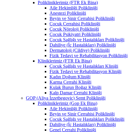
Polikliniklerimiz (FTR Ek Bina)
Aile Hekimliği Polikliniği
Anestezi Polikliniği
Beyin ve Sinir Cerrahisi Polikliniği
Çocuk Cerrahisi Polikliniği
Çocuk Nöroloji Polikliniği
Çocuk Psikiyatri Polikliniği
Çocuk Sağlığı ve Hastalıkları Polikliniği
Dahiliye (İç Hastalıkları) Polikliniği
Dermatoloji (Cildiye) Polikliniği
Fizik Tedavi ve Rehabilitasyon Polikliniği
Kliniklerimiz (FTR Ek Bina)
Çocuk Sağlığı ve Hastalıkları Kliniği
Fizik Tedavi ve Rehabilitasyon Kliniği
Kadın Doğum Kliniği
Karma Cerrahi Kliniği
Kulak Burun Boğaz Kliniği
Kalp Damar Cerrahi Kliniği
GOP (Aliya İzzetbegoviç) Semt Polikliniği
Polikliniklerimiz (Gop Ek Bina)
Aile Hekimliği Polikliniği
Beyin ve Sinir Cerrahisi Polikliniği
Çocuk Sağlığı ve Hastalıkları Polikliniği
Dahiliye (İç Hastalıkları) Polikliniği
Genel Cerrahi Polikliniği