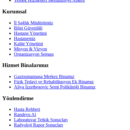
Yemek Hizmetleri Memnuniyet Anketi
Kurumsal
İl Sağlık Müdürümüz
Bilgi Güvenliği
Hastane Yönetimi
Hastanemiz
Kalite Yönetimi
Misyon & Vizyon
Organizasyon Şeması
Hizmet Binalarımız
Gaziosmanpaşa Merkez Binamız
Fizik Tedavi ve Rehabilitasyon Ek Binamız
Aliya İzzetbegoviç Semt Polikliniği Binamız
Yönlendirme
Hasta Rehberi
Randevu Al
Laboratuvar Tetkik Sonuçları
Radyoloji Rapor Sonuçları