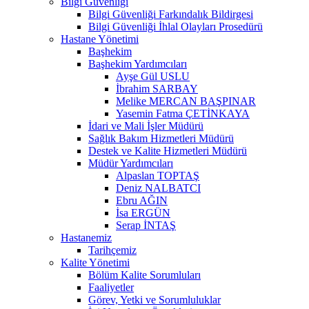
Bilgi Güvenliği
Bilgi Güvenliği Farkındalık Bildirgesi
Bilgi Güvenliği İhlal Olayları Prosedürü
Hastane Yönetimi
Başhekim
Başhekim Yardımcıları
Ayşe Gül USLU
İbrahim SARBAY
Melike MERCAN BAŞPINAR
Yasemin Fatma ÇETİNKAYA
İdari ve Mali İşler Müdürü
Sağlık Bakım Hizmetleri Müdürü
Destek ve Kalite Hizmetleri Müdürü
Müdür Yardımcıları
Alpaslan TOPTAŞ
Deniz NALBATCI
Ebru AĞIN
İsa ERGÜN
Serap İNTAŞ
Hastanemiz
Tarihçemiz
Kalite Yönetimi
Bölüm Kalite Sorumluları
Faaliyetler
Görev, Yetki ve Sorumluluklar