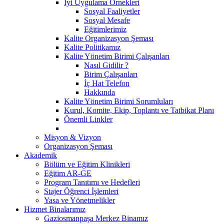
İyi Uygulama Örnekleri
Sosyal Faaliyetler
Sosyal Mesafe
Eğitimlerimiz
Kalite Organizasyon Şeması
Kalite Politikamız
Kalite Yönetim Birimi Çalışanları
Nasıl Gidilir ?
Birim Çalışanları
İç Hat Telefon
Hakkında
Kalite Yönetim Birimi Sorumluları
Kurul, Komite, Ekip, Toplantı ve Tatbikat Planı
Önemli Linkler
Misyon & Vizyon
Organizasyon Şeması
Akademik
Bölüm ve Eğitim Klinikleri
Eğitim AR-GE
Program Tanıtımı ve Hedefleri
Stajer Öğrenci İşlemleri
Yasa ve Yönetmelikler
Hizmet Binalarımız
Gaziosmanpaşa Merkez Binamız