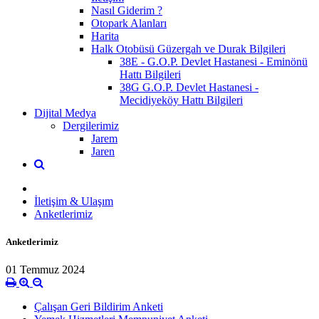
Nasıl Giderim ?
Otopark Alanları
Harita
Halk Otobüsü Güzergah ve Durak Bilgileri
38E - G.O.P. Devlet Hastanesi - Eminönü
Hattı Bilgileri
38G G.O.P. Devlet Hastanesi -
Mecidiyeköy Hattı Bilgileri
Dijital Medya
Dergilerimiz
Jarem
Jaren
İletişim & Ulaşım
Anketlerimiz
Anketlerimiz
01 Temmuz 2024
Çalışan Geri Bildirim Anketi