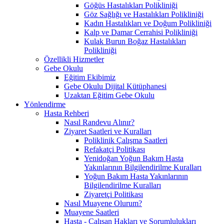
Göğüs Hastalıkları Polikliniği
Göz Sağlığı ve Hastalıkları Polikliniği
Kadın Hastalıkları ve Doğum Polikliniği
Kalp ve Damar Cerrahisi Polikliniği
Kulak Burun Boğaz Hastalıkları
Polikliniği
Özellikli Hizmetler
Gebe Okulu
Eğitim Ekibimiz
Gebe Okulu Dijital Kütüphanesi
Uzaktan Eğitim Gebe Okulu
Yönlendirme
Hasta Rehberi
Nasıl Randevu Alınır?
Ziyaret Saatleri ve Kuralları
Poliklinik Çalışma Saatleri
Refakatçi Politikası
Yenidoğan Yoğun Bakım Hasta
Yakınlarının Bilgilendirilme Kuralları
Yoğun Bakım Hasta Yakınlarının
Bilgilendirilme Kuralları
Ziyaretçi Politikası
Nasıl Muayene Olurum?
Muayene Saatleri
Hasta - Çalışan Hakları ve Sorumlulukları