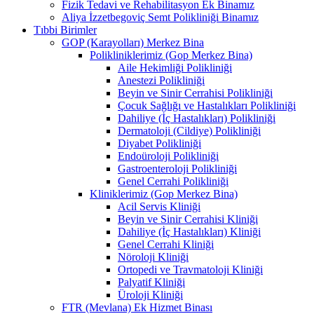
Fizik Tedavi ve Rehabilitasyon Ek Binamız
Aliya İzzetbegoviç Semt Polikliniği Binamız
Tıbbi Birimler
GOP (Karayolları) Merkez Bina
Polikliniklerimiz (Gop Merkez Bina)
Aile Hekimliği Polikliniği
Anestezi Polikliniği
Beyin ve Sinir Cerrahisi Polikliniği
Çocuk Sağlığı ve Hastalıkları Polikliniği
Dahiliye (İç Hastalıkları) Polikliniği
Dermatoloji (Cildiye) Polikliniği
Diyabet Polikliniği
Endoüroloji Polikliniği
Gastroenteroloji Polikliniği
Genel Cerrahi Polikliniği
Kliniklerimiz (Gop Merkez Bina)
Acil Servis Kliniği
Beyin ve Sinir Cerrahisi Kliniği
Dahiliye (İç Hastalıkları) Kliniği
Genel Cerrahi Kliniği
Nöroloji Kliniği
Ortopedi ve Travmatoloji Kliniği
Palyatif Kliniği
Üroloji Kliniği
FTR (Mevlana) Ek Hizmet Binası