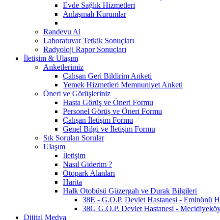
Evde Sağlık Hizmetleri
Anlaşmalı Kurumlar
Randevu Al
Laboratuvar Tetkik Sonuçları
Radyoloji Rapor Sonuçları
İletişim & Ulaşım
Anketlerimiz
Çalışan Geri Bildirim Anketi
Yemek Hizmetleri Memnuniyet Anketi
Öneri ve Görüşleriniz
Hasta Görüş ve Öneri Formu
Personel Görüş ve Öneri Formu
Çalışan İletişim Formu
Genel Bilgi ve İletişim Formu
Sık Sorulan Sorular
Ulaşım
İletişim
Nasıl Giderim ?
Otopark Alanları
Harita
Halk Otobüsü Güzergah ve Durak Bilgileri
38E - G.O.P. Devlet Hastanesi - Eminönü Hat
38G G.O.P. Devlet Hastanesi - Mecidiyeköy 
Dijital Medya