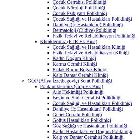
Çocuk Cerrahisi Polikliniği
Çocuk Nöroloji Polikliniği
Çocuk Psikiyatri Polikliniği
Çocuk Sağlığı ve Hastalıkları Polikliniği
Dahiliye (İç Hastalıkları) Polikliniği
Dermatoloji (Cildiye) Polikliniği
Fizik Tedavi ve Rehabilitasyon Polikliniği
Kliniklerimiz (FTR Ek Bina)
Çocuk Sağlığı ve Hastalıkları Kliniği
Fizik Tedavi ve Rehabilitasyon Kliniği
Kadın Doğum Kliniği
Karma Cerrahi Kliniği
Kulak Burun Boğaz Kliniği
Kalp Damar Cerrahi Kliniği
GOP (Aliya İzzetbegoviç) Semt Polikliniği
Polikliniklerimiz (Gop Ek Bina)
Aile Hekimliği Polikliniği
Beyin ve Sinir Cerrahisi Polikliniği
Çocuk Sağlığı ve Hastalıkları Polikliniği
Dahiliye (İç Hastalıkları) Polikliniği
Genel Cerrahi Polikliniği
Göğüs Hastalıkları Polikliniği
Göz Sağlığı ve Hastalıkları Polikliniği
Kadın Hastalıkları ve Doğum Polikliniği
Kalp ve Damar Cerrahisi Polikliniği