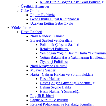
Kulak Burun Boğaz Hastalıkları Polikliniği
Özellikli Hizmetler
Gebe Okulu
Eğitim Ekibimiz
Gebe Okulu Dijital Kütüphanesi
Uzaktan Eğitim Gebe Okulu
Yönlendirme
Hasta Rehberi
Nasıl Randevu Alınır?
Ziyaret Saatleri ve Kuralları
Poliklinik Çalışma Saatleri
Refakatçi Politikası
Yenidoğan Yoğun Bakım Hasta Yakınlarının B
Yoğun Bakım Hasta Yakınlarının Bilgilendir
Ziyaretçi Politikası
Nasıl Muayene Olurum?
Muayene Saatleri
Hasta - Çalışan Hakları ve Sorumlulukları
Hasta Hakları
Hasta Çalışan Güvenliği Yönetmeliği
Hekim Seçme Hakkı
Hasta Hakları Yönetmeliği
Engelli Rehberi
Sağlık Kurulu Başvurusu
Refakat Politikamız ve Refakatçi Kuralları