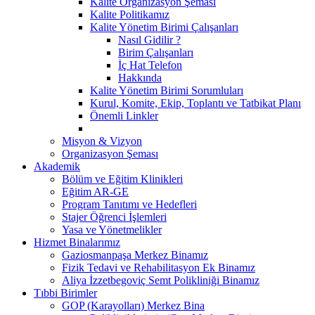
Kalite Organizasyon Şeması
Kalite Politikamız
Kalite Yönetim Birimi Çalışanları
Nasıl Gidilir ?
Birim Çalışanları
İç Hat Telefon
Hakkında
Kalite Yönetim Birimi Sorumluları
Kurul, Komite, Ekip, Toplantı ve Tatbikat Planı
Önemli Linkler
Misyon & Vizyon
Organizasyon Şeması
Akademik
Bölüm ve Eğitim Klinikleri
Eğitim AR-GE
Program Tanıtımı ve Hedefleri
Stajer Öğrenci İşlemleri
Yasa ve Yönetmelikler
Hizmet Binalarımız
Gaziosmanpaşa Merkez Binamız
Fizik Tedavi ve Rehabilitasyon Ek Binamız
Aliya İzzetbegoviç Semt Polikliniği Binamız
Tıbbi Birimler
GOP (Karayolları) Merkez Bina