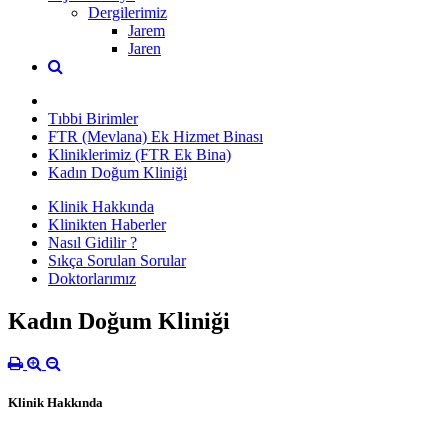
Dergilerimiz
Jarem
Jaren
Tıbbi Birimler
FTR (Mevlana) Ek Hizmet Binası
Kliniklerimiz (FTR Ek Bina)
Kadın Doğum Kliniği
Klinik Hakkında
Klinikten Haberler
Nasıl Gidilir ?
Sıkça Sorulan Sorular
Doktorlarımız
Kadın Doğum Kliniği
Klinik Hakkında