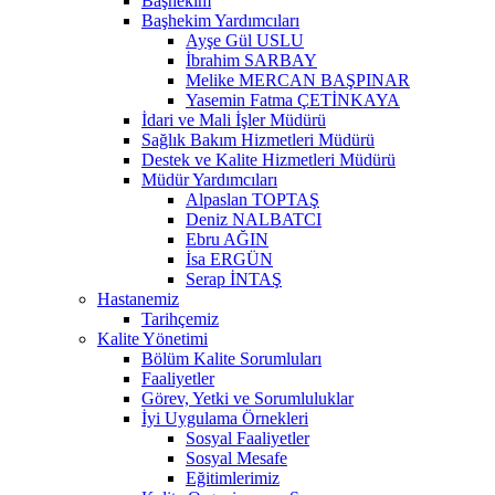
Başhekim
Başhekim Yardımcıları
Ayşe Gül USLU
İbrahim SARBAY
Melike MERCAN BAŞPINAR
Yasemin Fatma ÇETİNKAYA
İdari ve Mali İşler Müdürü
Sağlık Bakım Hizmetleri Müdürü
Destek ve Kalite Hizmetleri Müdürü
Müdür Yardımcıları
Alpaslan TOPTAŞ
Deniz NALBATCI
Ebru AĞIN
İsa ERGÜN
Serap İNTAŞ
Hastanemiz
Tarihçemiz
Kalite Yönetimi
Bölüm Kalite Sorumluları
Faaliyetler
Görev, Yetki ve Sorumluluklar
İyi Uygulama Örnekleri
Sosyal Faaliyetler
Sosyal Mesafe
Eğitimlerimiz