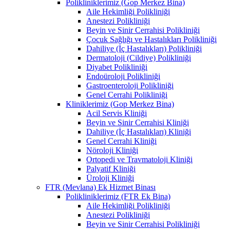
Polikliniklerimiz (Gop Merkez Bina)
Aile Hekimliği Polikliniği
Anestezi Polikliniği
Beyin ve Sinir Cerrahisi Polikliniği
Çocuk Sağlığı ve Hastalıkları Polikliniği
Dahiliye (İç Hastalıkları) Polikliniği
Dermatoloji (Cildiye) Polikliniği
Diyabet Polikliniği
Endoüroloji Polikliniği
Gastroenteroloji Polikliniği
Genel Cerrahi Polikliniği
Kliniklerimiz (Gop Merkez Bina)
Acil Servis Kliniği
Beyin ve Sinir Cerrahisi Kliniği
Dahiliye (İç Hastalıkları) Kliniği
Genel Cerrahi Kliniği
Nöroloji Kliniği
Ortopedi ve Travmatoloji Kliniği
Palyatif Kliniği
Üroloji Kliniği
FTR (Mevlana) Ek Hizmet Binası
Polikliniklerimiz (FTR Ek Bina)
Aile Hekimliği Polikliniği
Anestezi Polikliniği
Beyin ve Sinir Cerrahisi Polikliniği