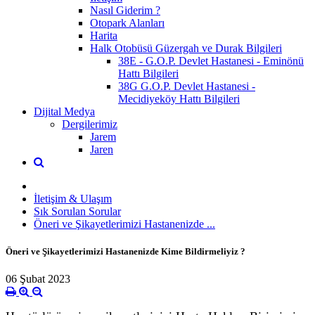
Nasıl Giderim ?
Otopark Alanları
Harita
Halk Otobüsü Güzergah ve Durak Bilgileri
38E - G.O.P. Devlet Hastanesi - Eminönü
Hattı Bilgileri
38G G.O.P. Devlet Hastanesi -
Mecidiyeköy Hattı Bilgileri
Dijital Medya
Dergilerimiz
Jarem
Jaren
İletişim & Ulaşım
Sık Sorulan Sorular
Öneri ve Şikayetlerimizi Hastanenizde ...
Öneri ve Şikayetlerimizi Hastanenizde Kime Bildirmeliyiz ?
06 Şubat 2023