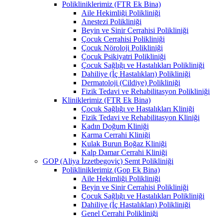
Polikliniklerimiz (FTR Ek Bina)
Aile Hekimliği Polikliniği
Anestezi Polikliniği
Beyin ve Sinir Cerrahisi Polikliniği
Çocuk Cerrahisi Polikliniği
Çocuk Nöroloji Polikliniği
Çocuk Psikiyatri Polikliniği
Çocuk Sağlığı ve Hastalıkları Polikliniği
Dahiliye (İç Hastalıkları) Polikliniği
Dermatoloji (Cildiye) Polikliniği
Fizik Tedavi ve Rehabilitasyon Polikliniği
Kliniklerimiz (FTR Ek Bina)
Çocuk Sağlığı ve Hastalıkları Kliniği
Fizik Tedavi ve Rehabilitasyon Kliniği
Kadın Doğum Kliniği
Karma Cerrahi Kliniği
Kulak Burun Boğaz Kliniği
Kalp Damar Cerrahi Kliniği
GOP (Aliya İzzetbegoviç) Semt Polikliniği
Polikliniklerimiz (Gop Ek Bina)
Aile Hekimliği Polikliniği
Beyin ve Sinir Cerrahisi Polikliniği
Çocuk Sağlığı ve Hastalıkları Polikliniği
Dahiliye (İç Hastalıkları) Polikliniği
Genel Cerrahi Polikliniği