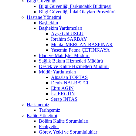
Bilgi Güvenliği
Bilgi Güvenliği Farkındalık Bildirgesi
Bilgi Güvenliği İhlal Olayları Prosedürü
Hastane Yönetimi
Başhekim
Başhekim Yardımcıları
Ayşe Gül USLU
İbrahim SARBAY
Melike MERCAN BAŞPINAR
Yasemin Fatma ÇETİNKAYA
İdari ve Mali İşler Müdürü
Sağlık Bakım Hizmetleri Müdürü
Destek ve Kalite Hizmetleri Müdürü
Müdür Yardımcıları
Alpaslan TOPTAŞ
Deniz NALBATCI
Ebru AĞIN
İsa ERGÜN
Serap İNTAŞ
Hastanemiz
Tarihçemiz
Kalite Yönetimi
Bölüm Kalite Sorumluları
Faaliyetler
Görev, Yetki ve Sorumluluklar