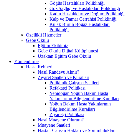
Göğüs Hastalıkları Polikliniği
Göz Sağlığı ve Hastalıkları Polikliniği
Kadın Hastalıkları ve Doğum Polikliniği
Kalp ve Damar Cerrahisi Polikliniği
Kulak Burun Boğaz Hastalıkları
Polikliniği
Özellikli Hizmetler
Gebe Okulu
Eğitim Ekibimiz
Gebe Okulu Dijital Kütüphanesi
Uzaktan Eğitim Gebe Okulu
Yönlendirme
Hasta Rehberi
Nasıl Randevu Alınır?
Ziyaret Saatleri ve Kuralları
Poliklinik Çalışma Saatleri
Refakatçi Politikası
Yenidoğan Yoğun Bakım Hasta
Yakınlarının Bilgilendirilme Kuralları
Yoğun Bakım Hasta Yakınlarının
Bilgilendirilme Kuralları
Ziyaretçi Politikası
Nasıl Muayene Olurum?
Muayene Saatleri
Hasta - Çalışan Hakları ve Sorumlulukları