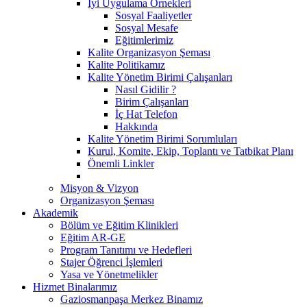
İyi Uygulama Örnekleri
Sosyal Faaliyetler
Sosyal Mesafe
Eğitimlerimiz
Kalite Organizasyon Şeması
Kalite Politikamız
Kalite Yönetim Birimi Çalışanları
Nasıl Gidilir ?
Birim Çalışanları
İç Hat Telefon
Hakkında
Kalite Yönetim Birimi Sorumluları
Kurul, Komite, Ekip, Toplantı ve Tatbikat Planı
Önemli Linkler
Misyon & Vizyon
Organizasyon Şeması
Akademik
Bölüm ve Eğitim Klinikleri
Eğitim AR-GE
Program Tanıtımı ve Hedefleri
Stajer Öğrenci İşlemleri
Yasa ve Yönetmelikler
Hizmet Binalarımız
Gaziosmanpaşa Merkez Binamız