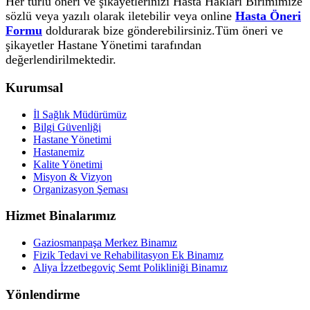
Her türlü öneri ve şikayetlerinizi Hasta Hakları Birimimize
sözlü veya yazılı olarak iletebilir veya online
Hasta Öneri
Formu
doldurarak bize gönderebilirsiniz.Tüm öneri ve
şikayetler Hastane Yönetimi tarafından
değerlendirilmektedir.
Kurumsal
İl Sağlık Müdürümüz
Bilgi Güvenliği
Hastane Yönetimi
Hastanemiz
Kalite Yönetimi
Misyon & Vizyon
Organizasyon Şeması
Hizmet Binalarımız
Gaziosmanpaşa Merkez Binamız
Fizik Tedavi ve Rehabilitasyon Ek Binamız
Aliya İzzetbegoviç Semt Polikliniği Binamız
Yönlendirme