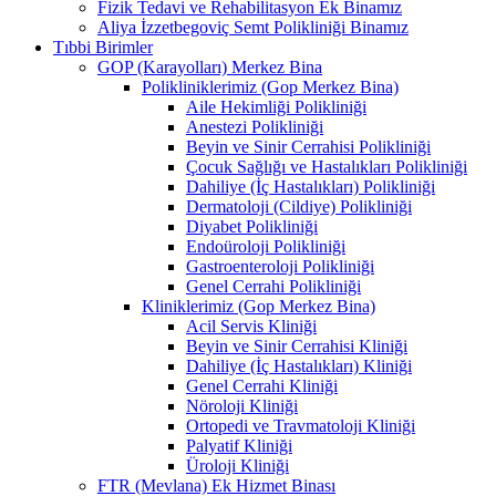
Fizik Tedavi ve Rehabilitasyon Ek Binamız
Aliya İzzetbegoviç Semt Polikliniği Binamız
Tıbbi Birimler
GOP (Karayolları) Merkez Bina
Polikliniklerimiz (Gop Merkez Bina)
Aile Hekimliği Polikliniği
Anestezi Polikliniği
Beyin ve Sinir Cerrahisi Polikliniği
Çocuk Sağlığı ve Hastalıkları Polikliniği
Dahiliye (İç Hastalıkları) Polikliniği
Dermatoloji (Cildiye) Polikliniği
Diyabet Polikliniği
Endoüroloji Polikliniği
Gastroenteroloji Polikliniği
Genel Cerrahi Polikliniği
Kliniklerimiz (Gop Merkez Bina)
Acil Servis Kliniği
Beyin ve Sinir Cerrahisi Kliniği
Dahiliye (İç Hastalıkları) Kliniği
Genel Cerrahi Kliniği
Nöroloji Kliniği
Ortopedi ve Travmatoloji Kliniği
Palyatif Kliniği
Üroloji Kliniği
FTR (Mevlana) Ek Hizmet Binası