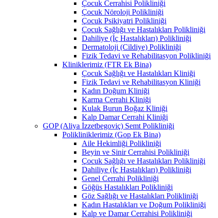
Çocuk Cerrahisi Polikliniği
Çocuk Nöroloji Polikliniği
Çocuk Psikiyatri Polikliniği
Çocuk Sağlığı ve Hastalıkları Polikliniği
Dahiliye (İç Hastalıkları) Polikliniği
Dermatoloji (Cildiye) Polikliniği
Fizik Tedavi ve Rehabilitasyon Polikliniği
Kliniklerimiz (FTR Ek Bina)
Çocuk Sağlığı ve Hastalıkları Kliniği
Fizik Tedavi ve Rehabilitasyon Kliniği
Kadın Doğum Kliniği
Karma Cerrahi Kliniği
Kulak Burun Boğaz Kliniği
Kalp Damar Cerrahi Kliniği
GOP (Aliya İzzetbegoviç) Semt Polikliniği
Polikliniklerimiz (Gop Ek Bina)
Aile Hekimliği Polikliniği
Beyin ve Sinir Cerrahisi Polikliniği
Çocuk Sağlığı ve Hastalıkları Polikliniği
Dahiliye (İç Hastalıkları) Polikliniği
Genel Cerrahi Polikliniği
Göğüs Hastalıkları Polikliniği
Göz Sağlığı ve Hastalıkları Polikliniği
Kadın Hastalıkları ve Doğum Polikliniği
Kalp ve Damar Cerrahisi Polikliniği