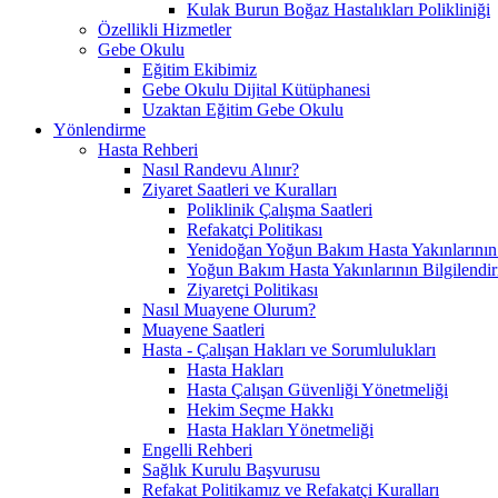
Kulak Burun Boğaz Hastalıkları Polikliniği
Özellikli Hizmetler
Gebe Okulu
Eğitim Ekibimiz
Gebe Okulu Dijital Kütüphanesi
Uzaktan Eğitim Gebe Okulu
Yönlendirme
Hasta Rehberi
Nasıl Randevu Alınır?
Ziyaret Saatleri ve Kuralları
Poliklinik Çalışma Saatleri
Refakatçi Politikası
Yenidoğan Yoğun Bakım Hasta Yakınlarının B
Yoğun Bakım Hasta Yakınlarının Bilgilendir
Ziyaretçi Politikası
Nasıl Muayene Olurum?
Muayene Saatleri
Hasta - Çalışan Hakları ve Sorumlulukları
Hasta Hakları
Hasta Çalışan Güvenliği Yönetmeliği
Hekim Seçme Hakkı
Hasta Hakları Yönetmeliği
Engelli Rehberi
Sağlık Kurulu Başvurusu
Refakat Politikamız ve Refakatçi Kuralları