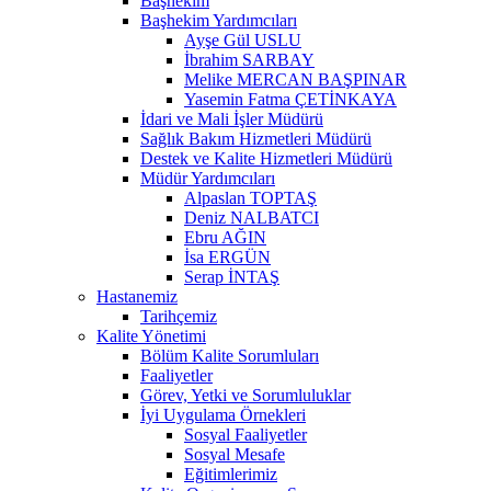
Başhekim
Başhekim Yardımcıları
Ayşe Gül USLU
İbrahim SARBAY
Melike MERCAN BAŞPINAR
Yasemin Fatma ÇETİNKAYA
İdari ve Mali İşler Müdürü
Sağlık Bakım Hizmetleri Müdürü
Destek ve Kalite Hizmetleri Müdürü
Müdür Yardımcıları
Alpaslan TOPTAŞ
Deniz NALBATCI
Ebru AĞIN
İsa ERGÜN
Serap İNTAŞ
Hastanemiz
Tarihçemiz
Kalite Yönetimi
Bölüm Kalite Sorumluları
Faaliyetler
Görev, Yetki ve Sorumluluklar
İyi Uygulama Örnekleri
Sosyal Faaliyetler
Sosyal Mesafe
Eğitimlerimiz