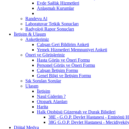
Evde Sağlık Hizmetleri
Anlaşmalı Kurumlar
Randevu Al
Laboratuvar Tetkik Sonuçları
Radyoloji Rapor Sonuçları
İletişim & Ulaşım
Anketlerimiz
Çalışan Geri Bildirim Anketi
Yemek Hizmetleri Memnuniyet Anketi
Öneri ve Görüşleriniz
Hasta Görüş ve Öneri Formu
Personel Görüş ve Öneri Formu
Çalışan İletişim Formu
Genel Bilgi ve İletişim Formu
Sık Sorulan Sorular
Ulaşım
İletişim
Nasıl Giderim ?
Otopark Alanları
Harita
Halk Otobüsü Güzergah ve Durak Bilgileri
38E - G.O.P. Devlet Hastanesi - Eminönü Hat
38G G.O.P. Devlet Hastanesi - Mecidiyeköy 
Dijital Medya