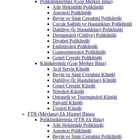
Polikliniklerimiz (Gop Merkez Bina)
Aile Hekimliği Polikliniği
Anestezi Polikliniği
Beyin ve Sinir Cerrahisi Polikliniği
Çocuk Sağlığı ve Hastalıkları Polikliniği
Dahiliye (İç Hastalıkları) Polikliniği
Dermatoloji (Cildiye) Polikliniği
Diyabet Polikliniği
Endoüroloji Polikliniği
Gastroenteroloji Polikliniği
Genel Cerrahi Polikliniği
Kliniklerimiz (Gop Merkez Bina)
Acil Servis Kliniği
Beyin ve Sinir Cerrahisi Kliniği
Dahiliye (İç Hastalıkları) Kliniği
Genel Cerrahi Kliniği
Nöroloji Kliniği
Ortopedi ve Travmatoloji Kliniği
Palyatif Kliniği
Üroloji Kliniği
FTR (Mevlana) Ek Hizmet Binası
Polikliniklerimiz (FTR Ek Bina)
Aile Hekimliği Polikliniği
Anestezi Polikliniği
Beyin ve Sinir Cerrahisi Polikliniği