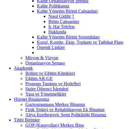
Kalite Organizasyon Şeması
Kalite Politikamız
Kalite Yönetim Birimi Çalışanları
Nasıl Gidilir ?
Birim Çalışanları
İç Hat Telefon
Hakkında
Kalite Yönetim Birimi Sorumluları
Kurul, Komite, Ekip, Toplantı ve Tatbikat Planı
Önemli Linkler
Misyon & Vizyon
Organizasyon Şeması
Akademik
Bölüm ve Eğitim Klinikleri
Eğitim AR-GE
Program Tanıtımı ve Hedefleri
Stajer Öğrenci İşlemleri
Yasa ve Yönetmelikler
Hizmet Binalarımız
Gaziosmanpaşa Merkez Binamız
Fizik Tedavi ve Rehabilitasyon Ek Binamız
Aliya İzzetbegoviç Semt Polikliniği Binamız
Tıbbi Birimler
GOP (Karayolları) Merkez Bina