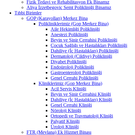
Fizik Tedavi ve Rehabilitasyon Ek Binamız
Aliya İzzetbegoviç Semt Polikliniği Binamız
Tıbbi Birimler
GOP (Karayolları) Merkez Bina
Polikliniklerimiz (Gop Merkez Bina)
Aile Hekimliği Polikliniği
Anestezi Polikliniği
Beyin ve Sinir Cerrahisi Polikliniği
Çocuk Sağlığı ve Hastalıkları Polikliniği
Dahiliye (İç Hastalıkları) Polikliniği
Dermatoloji (Cildiye) Polikliniği
Diyabet Polikliniği
Endoüroloji Polikliniği
Gastroenteroloji Polikliniği
Genel Cerrahi Polikliniği
Kliniklerimiz (Gop Merkez Bina)
Acil Servis Kliniği
Beyin ve Sinir Cerrahisi Kliniği
Dahiliye (İç Hastalıkları) Kliniği
Genel Cerrahi Kliniği
Nöroloji Kliniği
Ortopedi ve Travmatoloji Kliniği
Palyatif Kliniği
Üroloji Kliniği
FTR (Mevlana) Ek Hizmet Binası