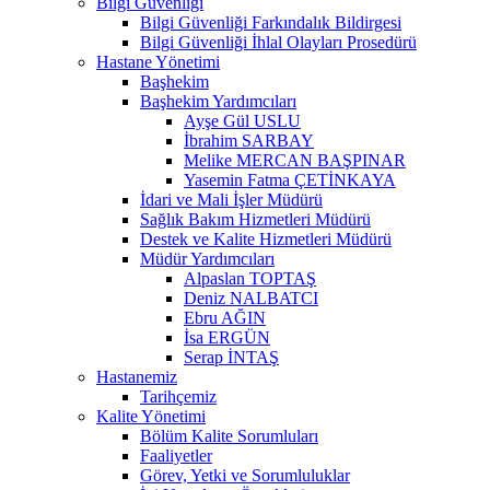
Bilgi Güvenliği
Bilgi Güvenliği Farkındalık Bildirgesi
Bilgi Güvenliği İhlal Olayları Prosedürü
Hastane Yönetimi
Başhekim
Başhekim Yardımcıları
Ayşe Gül USLU
İbrahim SARBAY
Melike MERCAN BAŞPINAR
Yasemin Fatma ÇETİNKAYA
İdari ve Mali İşler Müdürü
Sağlık Bakım Hizmetleri Müdürü
Destek ve Kalite Hizmetleri Müdürü
Müdür Yardımcıları
Alpaslan TOPTAŞ
Deniz NALBATCI
Ebru AĞIN
İsa ERGÜN
Serap İNTAŞ
Hastanemiz
Tarihçemiz
Kalite Yönetimi
Bölüm Kalite Sorumluları
Faaliyetler
Görev, Yetki ve Sorumluluklar