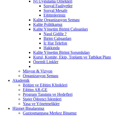
İyi Uygulama Örnekleri
Sosyal Faaliyetler
Sosyal Mesafe
Eğitimlerimiz
Kalite Organizasyon Şeması
Kalite Politikamız
Kalite Yönetim Birimi Çalışanları
Nasıl Gidilir ?
Birim Çalışanları
İç Hat Telefon
Hakkında
Kalite Yönetim Birimi Sorumluları
Kurul, Komite, Ekip, Toplantı ve Tatbikat Planı
Önemli Linkler
Misyon & Vizyon
Organizasyon Şeması
Akademik
Bölüm ve Eğitim Klinikleri
Eğitim AR-GE
Program Tanıtımı ve Hedefleri
Stajer Öğrenci İşlemleri
Yasa ve Yönetmelikler
Hizmet Binalarımız
Gaziosmanpaşa Merkez Binamız