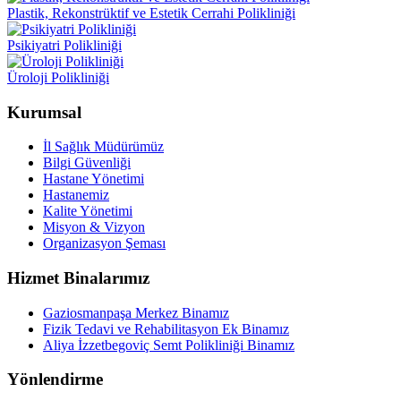
Plastik, Rekonstrüktif ve Estetik Cerrahi Polikliniği
Psikiyatri Polikliniği
Üroloji Polikliniği
Kurumsal
İl Sağlık Müdürümüz
Bilgi Güvenliği
Hastane Yönetimi
Hastanemiz
Kalite Yönetimi
Misyon & Vizyon
Organizasyon Şeması
Hizmet Binalarımız
Gaziosmanpaşa Merkez Binamız
Fizik Tedavi ve Rehabilitasyon Ek Binamız
Aliya İzzetbegoviç Semt Polikliniği Binamız
Yönlendirme