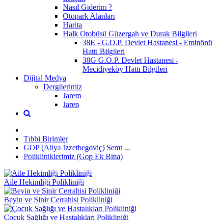
Nasıl Giderim ?
Otopark Alanları
Harita
Halk Otobüsü Güzergah ve Durak Bilgileri
38E - G.O.P. Devlet Hastanesi - Eminönü
Hattı Bilgileri
38G G.O.P. Devlet Hastanesi -
Mecidiyeköy Hattı Bilgileri
Dijital Medya
Dergilerimiz
Jarem
Jaren
Tıbbi Birimler
GOP (Aliya İzzetbegoviç) Semt ...
Polikliniklerimiz (Gop Ek Bina)
Aile Hekimliği Polikliniği
Beyin ve Sinir Cerrahisi Polikliniği
Çocuk Sağlığı ve Hastalıkları Polikliniği