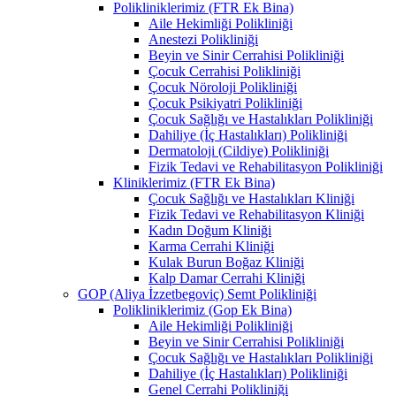
Polikliniklerimiz (FTR Ek Bina)
Aile Hekimliği Polikliniği
Anestezi Polikliniği
Beyin ve Sinir Cerrahisi Polikliniği
Çocuk Cerrahisi Polikliniği
Çocuk Nöroloji Polikliniği
Çocuk Psikiyatri Polikliniği
Çocuk Sağlığı ve Hastalıkları Polikliniği
Dahiliye (İç Hastalıkları) Polikliniği
Dermatoloji (Cildiye) Polikliniği
Fizik Tedavi ve Rehabilitasyon Polikliniği
Kliniklerimiz (FTR Ek Bina)
Çocuk Sağlığı ve Hastalıkları Kliniği
Fizik Tedavi ve Rehabilitasyon Kliniği
Kadın Doğum Kliniği
Karma Cerrahi Kliniği
Kulak Burun Boğaz Kliniği
Kalp Damar Cerrahi Kliniği
GOP (Aliya İzzetbegoviç) Semt Polikliniği
Polikliniklerimiz (Gop Ek Bina)
Aile Hekimliği Polikliniği
Beyin ve Sinir Cerrahisi Polikliniği
Çocuk Sağlığı ve Hastalıkları Polikliniği
Dahiliye (İç Hastalıkları) Polikliniği
Genel Cerrahi Polikliniği