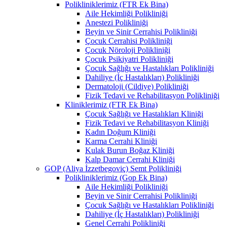
Polikliniklerimiz (FTR Ek Bina)
Aile Hekimliği Polikliniği
Anestezi Polikliniği
Beyin ve Sinir Cerrahisi Polikliniği
Çocuk Cerrahisi Polikliniği
Çocuk Nöroloji Polikliniği
Çocuk Psikiyatri Polikliniği
Çocuk Sağlığı ve Hastalıkları Polikliniği
Dahiliye (İç Hastalıkları) Polikliniği
Dermatoloji (Cildiye) Polikliniği
Fizik Tedavi ve Rehabilitasyon Polikliniği
Kliniklerimiz (FTR Ek Bina)
Çocuk Sağlığı ve Hastalıkları Kliniği
Fizik Tedavi ve Rehabilitasyon Kliniği
Kadın Doğum Kliniği
Karma Cerrahi Kliniği
Kulak Burun Boğaz Kliniği
Kalp Damar Cerrahi Kliniği
GOP (Aliya İzzetbegoviç) Semt Polikliniği
Polikliniklerimiz (Gop Ek Bina)
Aile Hekimliği Polikliniği
Beyin ve Sinir Cerrahisi Polikliniği
Çocuk Sağlığı ve Hastalıkları Polikliniği
Dahiliye (İç Hastalıkları) Polikliniği
Genel Cerrahi Polikliniği