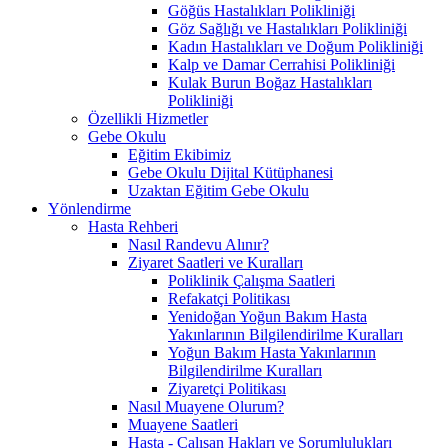
Göğüs Hastalıkları Polikliniği
Göz Sağlığı ve Hastalıkları Polikliniği
Kadın Hastalıkları ve Doğum Polikliniği
Kalp ve Damar Cerrahisi Polikliniği
Kulak Burun Boğaz Hastalıkları
Polikliniği
Özellikli Hizmetler
Gebe Okulu
Eğitim Ekibimiz
Gebe Okulu Dijital Kütüphanesi
Uzaktan Eğitim Gebe Okulu
Yönlendirme
Hasta Rehberi
Nasıl Randevu Alınır?
Ziyaret Saatleri ve Kuralları
Poliklinik Çalışma Saatleri
Refakatçi Politikası
Yenidoğan Yoğun Bakım Hasta
Yakınlarının Bilgilendirilme Kuralları
Yoğun Bakım Hasta Yakınlarının
Bilgilendirilme Kuralları
Ziyaretçi Politikası
Nasıl Muayene Olurum?
Muayene Saatleri
Hasta - Çalışan Hakları ve Sorumlulukları