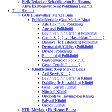
Fizik Tedavi ve Rehabilitasyon Ek Binamız
Aliya İzzetbegoviç Semt Polikliniği Binamız
Tıbbi Birimler
GOP (Karayolları) Merkez Bina
Polikliniklerimiz (Gop Merkez Bina)
Aile Hekimliği Polikliniği
Anestezi Polikliniği
Beyin ve Sinir Cerrahisi Polikliniği
Çocuk Sağlığı ve Hastalıkları Polikliniği
Dahiliye (İç Hastalıkları) Polikliniği
Dermatoloji (Cildiye) Polikliniği
Diyabet Polikliniği
Endoüroloji Polikliniği
Gastroenteroloji Polikliniği
Genel Cerrahi Polikliniği
Kliniklerimiz (Gop Merkez Bina)
Acil Servis Kliniği
Beyin ve Sinir Cerrahisi Kliniği
Dahiliye (İç Hastalıkları) Kliniği
Genel Cerrahi Kliniği
Nöroloji Kliniği
Ortopedi ve Travmatoloji Kliniği
Palyatif Kliniği
Üroloji Kliniği
FTR (Mevlana) Ek Hizmet Binası