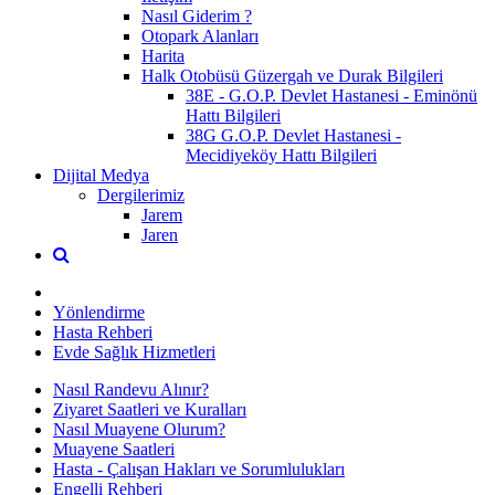
Nasıl Giderim ?
Otopark Alanları
Harita
Halk Otobüsü Güzergah ve Durak Bilgileri
38E - G.O.P. Devlet Hastanesi - Eminönü
Hattı Bilgileri
38G G.O.P. Devlet Hastanesi -
Mecidiyeköy Hattı Bilgileri
Dijital Medya
Dergilerimiz
Jarem
Jaren
Yönlendirme
Hasta Rehberi
Evde Sağlık Hizmetleri
Nasıl Randevu Alınır?
Ziyaret Saatleri ve Kuralları
Nasıl Muayene Olurum?
Muayene Saatleri
Hasta - Çalışan Hakları ve Sorumlulukları
Engelli Rehberi