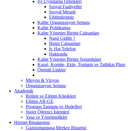
İyi Uygulama Örnekleri
Sosyal Faaliyetler
Sosyal Mesafe
Eğitimlerimiz
Kalite Organizasyon Şeması
Kalite Politikamız
Kalite Yönetim Birimi Çalışanları
Nasıl Gidilir ?
Birim Çalışanları
İç Hat Telefon
Hakkında
Kalite Yönetim Birimi Sorumluları
Kurul, Komite, Ekip, Toplantı ve Tatbikat Planı
Önemli Linkler
Misyon & Vizyon
Organizasyon Şeması
Akademik
Bölüm ve Eğitim Klinikleri
Eğitim AR-GE
Program Tanıtımı ve Hedefleri
Stajer Öğrenci İşlemleri
Yasa ve Yönetmelikler
Hizmet Binalarımız
Gaziosmanpaşa Merkez Binamız