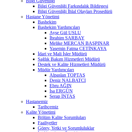
Bilgi Güvenliği
Bilgi Güvenliği Farkındalık Bildirgesi
Bilgi Güvenliği İhlal Olayları Prosedürü
Hastane Yönetimi
Başhekim
Başhekim Yardımcıları
Ayşe Gül USLU
İbrahim SARBAY
Melike MERCAN BAŞPINAR
Yasemin Fatma ÇETİNKAYA
İdari ve Mali İşler Müdürü
Sağlık Bakım Hizmetleri Müdürü
Destek ve Kalite Hizmetleri Müdürü
Müdür Yardımcıları
Alpaslan TOPTAŞ
Deniz NALBATCI
Ebru AĞIN
İsa ERGÜN
Serap İNTAŞ
Hastanemiz
Tarihçemiz
Kalite Yönetimi
Bölüm Kalite Sorumluları
Faaliyetler
Görev, Yetki ve Sorumluluklar