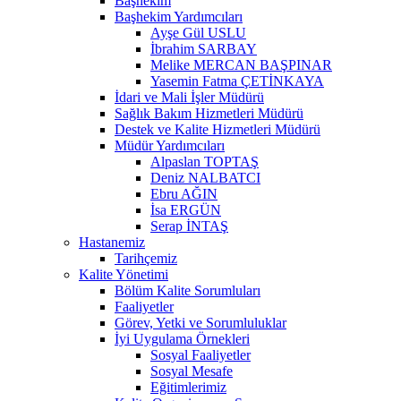
Başhekim
Başhekim Yardımcıları
Ayşe Gül USLU
İbrahim SARBAY
Melike MERCAN BAŞPINAR
Yasemin Fatma ÇETİNKAYA
İdari ve Mali İşler Müdürü
Sağlık Bakım Hizmetleri Müdürü
Destek ve Kalite Hizmetleri Müdürü
Müdür Yardımcıları
Alpaslan TOPTAŞ
Deniz NALBATCI
Ebru AĞIN
İsa ERGÜN
Serap İNTAŞ
Hastanemiz
Tarihçemiz
Kalite Yönetimi
Bölüm Kalite Sorumluları
Faaliyetler
Görev, Yetki ve Sorumluluklar
İyi Uygulama Örnekleri
Sosyal Faaliyetler
Sosyal Mesafe
Eğitimlerimiz