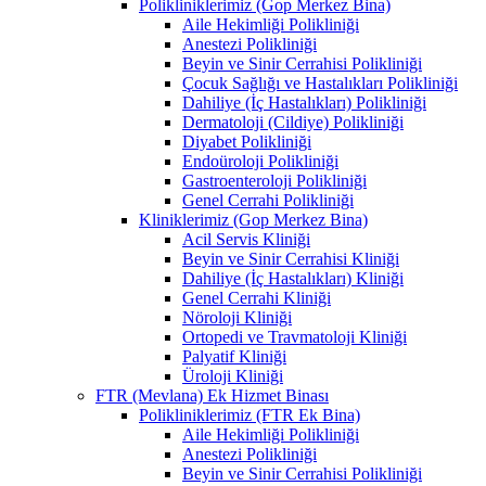
Polikliniklerimiz (Gop Merkez Bina)
Aile Hekimliği Polikliniği
Anestezi Polikliniği
Beyin ve Sinir Cerrahisi Polikliniği
Çocuk Sağlığı ve Hastalıkları Polikliniği
Dahiliye (İç Hastalıkları) Polikliniği
Dermatoloji (Cildiye) Polikliniği
Diyabet Polikliniği
Endoüroloji Polikliniği
Gastroenteroloji Polikliniği
Genel Cerrahi Polikliniği
Kliniklerimiz (Gop Merkez Bina)
Acil Servis Kliniği
Beyin ve Sinir Cerrahisi Kliniği
Dahiliye (İç Hastalıkları) Kliniği
Genel Cerrahi Kliniği
Nöroloji Kliniği
Ortopedi ve Travmatoloji Kliniği
Palyatif Kliniği
Üroloji Kliniği
FTR (Mevlana) Ek Hizmet Binası
Polikliniklerimiz (FTR Ek Bina)
Aile Hekimliği Polikliniği
Anestezi Polikliniği
Beyin ve Sinir Cerrahisi Polikliniği