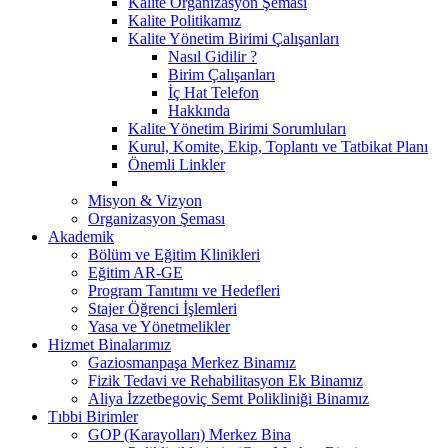
Kalite Organizasyon Şeması
Kalite Politikamız
Kalite Yönetim Birimi Çalışanları
Nasıl Gidilir ?
Birim Çalışanları
İç Hat Telefon
Hakkında
Kalite Yönetim Birimi Sorumluları
Kurul, Komite, Ekip, Toplantı ve Tatbikat Planı
Önemli Linkler
Misyon & Vizyon
Organizasyon Şeması
Akademik
Bölüm ve Eğitim Klinikleri
Eğitim AR-GE
Program Tanıtımı ve Hedefleri
Stajer Öğrenci İşlemleri
Yasa ve Yönetmelikler
Hizmet Binalarımız
Gaziosmanpaşa Merkez Binamız
Fizik Tedavi ve Rehabilitasyon Ek Binamız
Aliya İzzetbegoviç Semt Polikliniği Binamız
Tıbbi Birimler
GOP (Karayolları) Merkez Bina