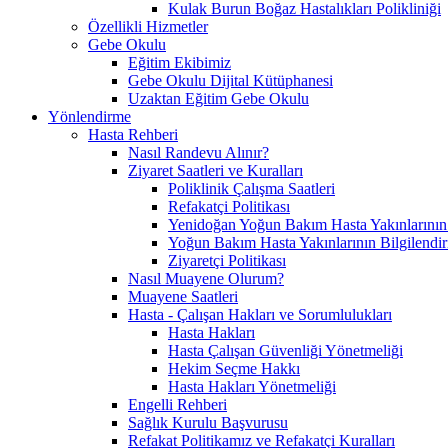
Kulak Burun Boğaz Hastalıkları Polikliniği
Özellikli Hizmetler
Gebe Okulu
Eğitim Ekibimiz
Gebe Okulu Dijital Kütüphanesi
Uzaktan Eğitim Gebe Okulu
Yönlendirme
Hasta Rehberi
Nasıl Randevu Alınır?
Ziyaret Saatleri ve Kuralları
Poliklinik Çalışma Saatleri
Refakatçi Politikası
Yenidoğan Yoğun Bakım Hasta Yakınlarının B
Yoğun Bakım Hasta Yakınlarının Bilgilendir
Ziyaretçi Politikası
Nasıl Muayene Olurum?
Muayene Saatleri
Hasta - Çalışan Hakları ve Sorumlulukları
Hasta Hakları
Hasta Çalışan Güvenliği Yönetmeliği
Hekim Seçme Hakkı
Hasta Hakları Yönetmeliği
Engelli Rehberi
Sağlık Kurulu Başvurusu
Refakat Politikamız ve Refakatçi Kuralları