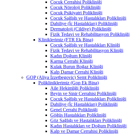
Çocuk Cerrahisi Polikliniği
Çocuk Nöroloji Polikliniği
Çocuk Psikiyatri Polikliniği
Çocuk Sağlığı ve Hastalıkları Polikliniği
Dahiliye (İç Hastalıkları) Polikliniği
Dermatoloji (Cildiye) Polikliniği
Fizik Tedavi ve Rehabilitasyon Polikliniği
Kliniklerimiz (FTR Ek Bina)
Çocuk Sağlığı ve Hastalıkları Kliniği
Fizik Tedavi ve Rehabilitasyon Kliniği
Kadın Doğum Kliniği
Karma Cerrahi Kliniği
Kulak Burun Boğaz Kliniği
Kalp Damar Cerrahi Kliniği
GOP (Aliya İzzetbegoviç) Semt Polikliniği
Polikliniklerimiz (Gop Ek Bina)
Aile Hekimliği Polikliniği
Beyin ve Sinir Cerrahisi Polikliniği
Çocuk Sağlığı ve Hastalıkları Polikliniği
Dahiliye (İç Hastalıkları) Polikliniği
Genel Cerrahi Polikliniği
Göğüs Hastalıkları Polikliniği
Göz Sağlığı ve Hastalıkları Polikliniği
Kadın Hastalıkları ve Doğum Polikliniği
Kalp ve Damar Cerrahisi Polikliniği