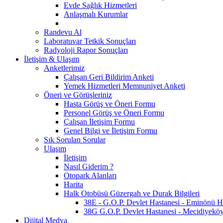
Evde Sağlık Hizmetleri
Anlaşmalı Kurumlar
Randevu Al
Laboratuvar Tetkik Sonuçları
Radyoloji Rapor Sonuçları
İletişim & Ulaşım
Anketlerimiz
Çalışan Geri Bildirim Anketi
Yemek Hizmetleri Memnuniyet Anketi
Öneri ve Görüşleriniz
Hasta Görüş ve Öneri Formu
Personel Görüş ve Öneri Formu
Çalışan İletişim Formu
Genel Bilgi ve İletişim Formu
Sık Sorulan Sorular
Ulaşım
İletişim
Nasıl Giderim ?
Otopark Alanları
Harita
Halk Otobüsü Güzergah ve Durak Bilgileri
38E - G.O.P. Devlet Hastanesi - Eminönü Hat
38G G.O.P. Devlet Hastanesi - Mecidiyeköy 
Dijital Medya