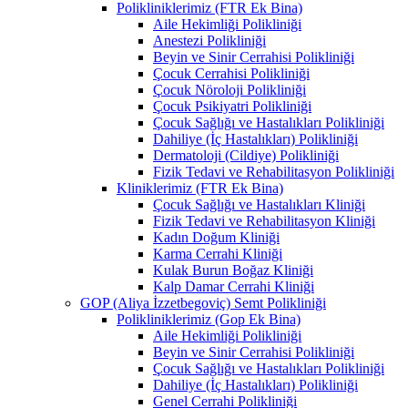
Polikliniklerimiz (FTR Ek Bina)
Aile Hekimliği Polikliniği
Anestezi Polikliniği
Beyin ve Sinir Cerrahisi Polikliniği
Çocuk Cerrahisi Polikliniği
Çocuk Nöroloji Polikliniği
Çocuk Psikiyatri Polikliniği
Çocuk Sağlığı ve Hastalıkları Polikliniği
Dahiliye (İç Hastalıkları) Polikliniği
Dermatoloji (Cildiye) Polikliniği
Fizik Tedavi ve Rehabilitasyon Polikliniği
Kliniklerimiz (FTR Ek Bina)
Çocuk Sağlığı ve Hastalıkları Kliniği
Fizik Tedavi ve Rehabilitasyon Kliniği
Kadın Doğum Kliniği
Karma Cerrahi Kliniği
Kulak Burun Boğaz Kliniği
Kalp Damar Cerrahi Kliniği
GOP (Aliya İzzetbegoviç) Semt Polikliniği
Polikliniklerimiz (Gop Ek Bina)
Aile Hekimliği Polikliniği
Beyin ve Sinir Cerrahisi Polikliniği
Çocuk Sağlığı ve Hastalıkları Polikliniği
Dahiliye (İç Hastalıkları) Polikliniği
Genel Cerrahi Polikliniği