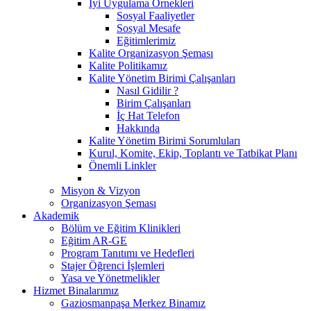
İyi Uygulama Örnekleri
Sosyal Faaliyetler
Sosyal Mesafe
Eğitimlerimiz
Kalite Organizasyon Şeması
Kalite Politikamız
Kalite Yönetim Birimi Çalışanları
Nasıl Gidilir ?
Birim Çalışanları
İç Hat Telefon
Hakkında
Kalite Yönetim Birimi Sorumluları
Kurul, Komite, Ekip, Toplantı ve Tatbikat Planı
Önemli Linkler
Misyon & Vizyon
Organizasyon Şeması
Akademik
Bölüm ve Eğitim Klinikleri
Eğitim AR-GE
Program Tanıtımı ve Hedefleri
Stajer Öğrenci İşlemleri
Yasa ve Yönetmelikler
Hizmet Binalarımız
Gaziosmanpaşa Merkez Binamız