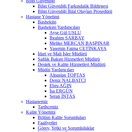
Bilgi Güvenliği
Bilgi Güvenliği Farkındalık Bildirgesi
Bilgi Güvenliği İhlal Olayları Prosedürü
Hastane Yönetimi
Başhekim
Başhekim Yardımcıları
Ayşe Gül USLU
İbrahim SARBAY
Melike MERCAN BAŞPINAR
Yasemin Fatma ÇETİNKAYA
İdari ve Mali İşler Müdürü
Sağlık Bakım Hizmetleri Müdürü
Destek ve Kalite Hizmetleri Müdürü
Müdür Yardımcıları
Alpaslan TOPTAŞ
Deniz NALBATCI
Ebru AĞIN
İsa ERGÜN
Serap İNTAŞ
Hastanemiz
Tarihçemiz
Kalite Yönetimi
Bölüm Kalite Sorumluları
Faaliyetler
Görev, Yetki ve Sorumluluklar