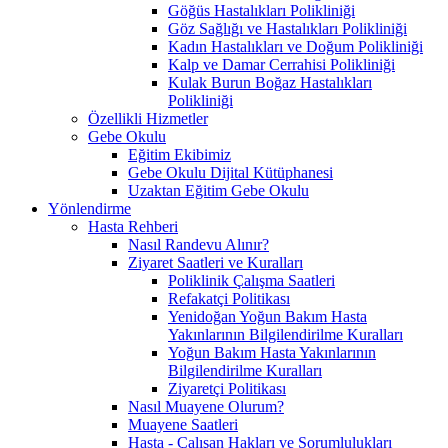
Göğüs Hastalıkları Polikliniği
Göz Sağlığı ve Hastalıkları Polikliniği
Kadın Hastalıkları ve Doğum Polikliniği
Kalp ve Damar Cerrahisi Polikliniği
Kulak Burun Boğaz Hastalıkları
Polikliniği
Özellikli Hizmetler
Gebe Okulu
Eğitim Ekibimiz
Gebe Okulu Dijital Kütüphanesi
Uzaktan Eğitim Gebe Okulu
Yönlendirme
Hasta Rehberi
Nasıl Randevu Alınır?
Ziyaret Saatleri ve Kuralları
Poliklinik Çalışma Saatleri
Refakatçi Politikası
Yenidoğan Yoğun Bakım Hasta
Yakınlarının Bilgilendirilme Kuralları
Yoğun Bakım Hasta Yakınlarının
Bilgilendirilme Kuralları
Ziyaretçi Politikası
Nasıl Muayene Olurum?
Muayene Saatleri
Hasta - Çalışan Hakları ve Sorumlulukları