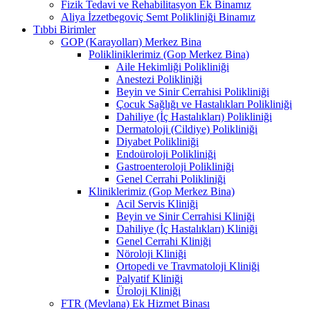
Fizik Tedavi ve Rehabilitasyon Ek Binamız
Aliya İzzetbegoviç Semt Polikliniği Binamız
Tıbbi Birimler
GOP (Karayolları) Merkez Bina
Polikliniklerimiz (Gop Merkez Bina)
Aile Hekimliği Polikliniği
Anestezi Polikliniği
Beyin ve Sinir Cerrahisi Polikliniği
Çocuk Sağlığı ve Hastalıkları Polikliniği
Dahiliye (İç Hastalıkları) Polikliniği
Dermatoloji (Cildiye) Polikliniği
Diyabet Polikliniği
Endoüroloji Polikliniği
Gastroenteroloji Polikliniği
Genel Cerrahi Polikliniği
Kliniklerimiz (Gop Merkez Bina)
Acil Servis Kliniği
Beyin ve Sinir Cerrahisi Kliniği
Dahiliye (İç Hastalıkları) Kliniği
Genel Cerrahi Kliniği
Nöroloji Kliniği
Ortopedi ve Travmatoloji Kliniği
Palyatif Kliniği
Üroloji Kliniği
FTR (Mevlana) Ek Hizmet Binası