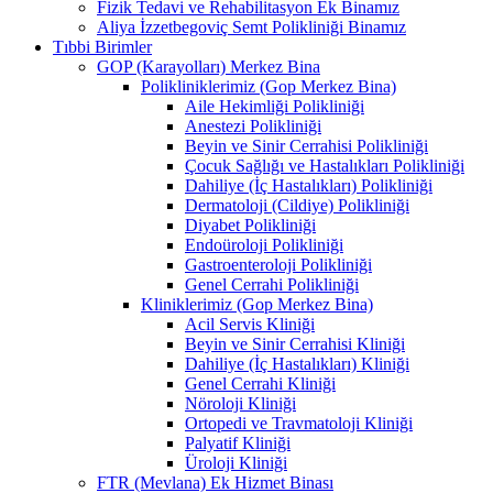
Fizik Tedavi ve Rehabilitasyon Ek Binamız
Aliya İzzetbegoviç Semt Polikliniği Binamız
Tıbbi Birimler
GOP (Karayolları) Merkez Bina
Polikliniklerimiz (Gop Merkez Bina)
Aile Hekimliği Polikliniği
Anestezi Polikliniği
Beyin ve Sinir Cerrahisi Polikliniği
Çocuk Sağlığı ve Hastalıkları Polikliniği
Dahiliye (İç Hastalıkları) Polikliniği
Dermatoloji (Cildiye) Polikliniği
Diyabet Polikliniği
Endoüroloji Polikliniği
Gastroenteroloji Polikliniği
Genel Cerrahi Polikliniği
Kliniklerimiz (Gop Merkez Bina)
Acil Servis Kliniği
Beyin ve Sinir Cerrahisi Kliniği
Dahiliye (İç Hastalıkları) Kliniği
Genel Cerrahi Kliniği
Nöroloji Kliniği
Ortopedi ve Travmatoloji Kliniği
Palyatif Kliniği
Üroloji Kliniği
FTR (Mevlana) Ek Hizmet Binası