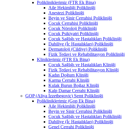
Polikliniklerimiz (FTR Ek Bina)
Aile Hekimliği Polikliniği
Anestezi Polikliniği
Beyin ve Sinir Cerrahisi Polikliniği
Çocuk Cerrahisi Polikliniği
Çocuk Nöroloji Polikliniği
Çocuk Psikiyatri Polikliniği
Çocuk Sağlığı ve Hastalıkları Polikliniği
Dahiliye (İç Hastalıkları) Polikliniği
Dermatoloji (Cildiye) Polikliniği
Fizik Tedavi ve Rehabilitasyon Polikliniği
Kliniklerimiz (FTR Ek Bina)
Çocuk Sağlığı ve Hastalıkları Kliniği
Fizik Tedavi ve Rehabilitasyon Kliniği
Kadın Doğum Kliniği
Karma Cerrahi Kliniği
Kulak Burun Boğaz Kliniği
Kalp Damar Cerrahi Kliniği
GOP (Aliya İzzetbegoviç) Semt Polikliniği
Polikliniklerimiz (Gop Ek Bina)
Aile Hekimliği Polikliniği
Beyin ve Sinir Cerrahisi Polikliniği
Çocuk Sağlığı ve Hastalıkları Polikliniği
Dahiliye (İç Hastalıkları) Polikliniği
Genel Cerrahi Polikliniği