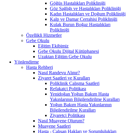
Göğüs Hastalıkları Polikliniği
Göz Sağlığı ve Hastalıkları Polikliniği
Kadın Hastalıkları ve Doğum Polikliniği
Kalp ve Damar Cerrahisi Polikliniği
Kulak Burun Boğaz Hastalıkları
Polikliniği
Özellikli Hizmetler
Gebe Okulu
Eğitim Ekibimiz
Gebe Okulu Dijital Kütüphanesi
Uzaktan Eğitim Gebe Okulu
Yönlendirme
Hasta Rehberi
Nasıl Randevu Alınır?
Ziyaret Saatleri ve Kuralları
Poliklinik Çalışma Saatleri
Refakatçi Politikası
Yenidoğan Yoğun Bakım Hasta
Yakınlarının Bilgilendirilme Kuralları
Yoğun Bakım Hasta Yakınlarının
Bilgilendirilme Kuralları
Ziyaretçi Politikası
Nasıl Muayene Olurum?
Muayene Saatleri
Hasta - Çalışan Hakları ve Sorumlulukları