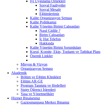
İyi Uygulama Örnekleri
Sosyal Faaliyetler
Sosyal Mesafe
Eğitimlerimiz
Kalite Organizasyon Şeması
Kalite Politikamız
Kalite Yönetim Birimi Çalışanları
Nasıl Gidilir ?
Birim Çalışanları
İç Hat Telefon
Hakkında
Kalite Yönetim Birimi Sorumluları
Kurul, Komite, Ekip, Toplantı ve Tatbikat Planı
Önemli Linkler
Misyon & Vizyon
Organizasyon Şeması
Akademik
Bölüm ve Eğitim Klinikleri
Eğitim AR-GE
Program Tanıtımı ve Hedefleri
Stajer Öğrenci İşlemleri
Yasa ve Yönetmelikler
Hizmet Binalarımız
Gaziosmanpaşa Merkez Binamız