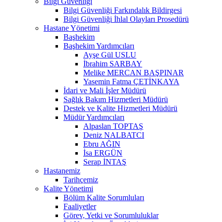
Bilgi Güvenliği
Bilgi Güvenliği Farkındalık Bildirgesi
Bilgi Güvenliği İhlal Olayları Prosedürü
Hastane Yönetimi
Başhekim
Başhekim Yardımcıları
Ayşe Gül USLU
İbrahim SARBAY
Melike MERCAN BAŞPINAR
Yasemin Fatma ÇETİNKAYA
İdari ve Mali İşler Müdürü
Sağlık Bakım Hizmetleri Müdürü
Destek ve Kalite Hizmetleri Müdürü
Müdür Yardımcıları
Alpaslan TOPTAŞ
Deniz NALBATCI
Ebru AĞIN
İsa ERGÜN
Serap İNTAŞ
Hastanemiz
Tarihçemiz
Kalite Yönetimi
Bölüm Kalite Sorumluları
Faaliyetler
Görev, Yetki ve Sorumluluklar