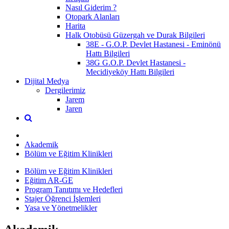
Nasıl Giderim ?
Otopark Alanları
Harita
Halk Otobüsü Güzergah ve Durak Bilgileri
38E - G.O.P. Devlet Hastanesi - Eminönü
Hattı Bilgileri
38G G.O.P. Devlet Hastanesi -
Mecidiyeköy Hattı Bilgileri
Dijital Medya
Dergilerimiz
Jarem
Jaren
Akademik
Bölüm ve Eğitim Klinikleri
Bölüm ve Eğitim Klinikleri
Eğitim AR-GE
Program Tanıtımı ve Hedefleri
Stajer Öğrenci İşlemleri
Yasa ve Yönetmelikler