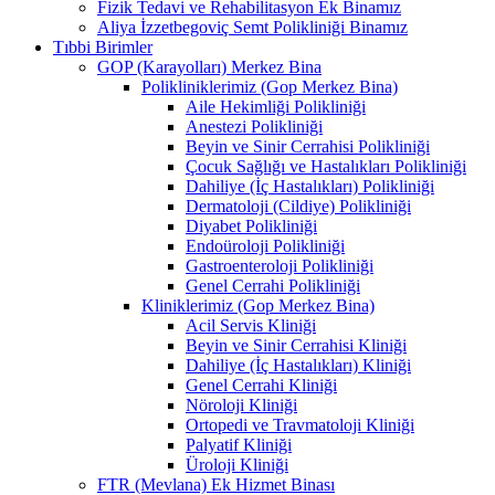
Fizik Tedavi ve Rehabilitasyon Ek Binamız
Aliya İzzetbegoviç Semt Polikliniği Binamız
Tıbbi Birimler
GOP (Karayolları) Merkez Bina
Polikliniklerimiz (Gop Merkez Bina)
Aile Hekimliği Polikliniği
Anestezi Polikliniği
Beyin ve Sinir Cerrahisi Polikliniği
Çocuk Sağlığı ve Hastalıkları Polikliniği
Dahiliye (İç Hastalıkları) Polikliniği
Dermatoloji (Cildiye) Polikliniği
Diyabet Polikliniği
Endoüroloji Polikliniği
Gastroenteroloji Polikliniği
Genel Cerrahi Polikliniği
Kliniklerimiz (Gop Merkez Bina)
Acil Servis Kliniği
Beyin ve Sinir Cerrahisi Kliniği
Dahiliye (İç Hastalıkları) Kliniği
Genel Cerrahi Kliniği
Nöroloji Kliniği
Ortopedi ve Travmatoloji Kliniği
Palyatif Kliniği
Üroloji Kliniği
FTR (Mevlana) Ek Hizmet Binası