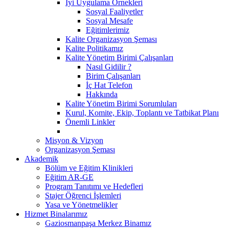
İyi Uygulama Örnekleri
Sosyal Faaliyetler
Sosyal Mesafe
Eğitimlerimiz
Kalite Organizasyon Şeması
Kalite Politikamız
Kalite Yönetim Birimi Çalışanları
Nasıl Gidilir ?
Birim Çalışanları
İç Hat Telefon
Hakkında
Kalite Yönetim Birimi Sorumluları
Kurul, Komite, Ekip, Toplantı ve Tatbikat Planı
Önemli Linkler
Misyon & Vizyon
Organizasyon Şeması
Akademik
Bölüm ve Eğitim Klinikleri
Eğitim AR-GE
Program Tanıtımı ve Hedefleri
Stajer Öğrenci İşlemleri
Yasa ve Yönetmelikler
Hizmet Binalarımız
Gaziosmanpaşa Merkez Binamız