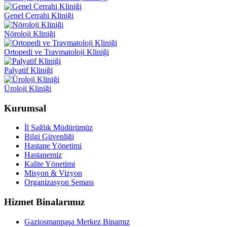
Genel Cerrahi Kliniği
Nöroloji Kliniği
Ortopedi ve Travmatoloji Kliniği
Palyatif Kliniği
Üroloji Kliniği
Kurumsal
İl Sağlık Müdürümüz
Bilgi Güvenliği
Hastane Yönetimi
Hastanemiz
Kalite Yönetimi
Misyon & Vizyon
Organizasyon Şeması
Hizmet Binalarımız
Gaziosmanpaşa Merkez Binamız