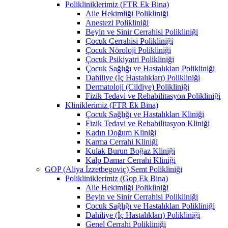
Polikliniklerimiz (FTR Ek Bina)
Aile Hekimliği Polikliniği
Anestezi Polikliniği
Beyin ve Sinir Cerrahisi Polikliniği
Çocuk Cerrahisi Polikliniği
Çocuk Nöroloji Polikliniği
Çocuk Psikiyatri Polikliniği
Çocuk Sağlığı ve Hastalıkları Polikliniği
Dahiliye (İç Hastalıkları) Polikliniği
Dermatoloji (Cildiye) Polikliniği
Fizik Tedavi ve Rehabilitasyon Polikliniği
Kliniklerimiz (FTR Ek Bina)
Çocuk Sağlığı ve Hastalıkları Kliniği
Fizik Tedavi ve Rehabilitasyon Kliniği
Kadın Doğum Kliniği
Karma Cerrahi Kliniği
Kulak Burun Boğaz Kliniği
Kalp Damar Cerrahi Kliniği
GOP (Aliya İzzetbegoviç) Semt Polikliniği
Polikliniklerimiz (Gop Ek Bina)
Aile Hekimliği Polikliniği
Beyin ve Sinir Cerrahisi Polikliniği
Çocuk Sağlığı ve Hastalıkları Polikliniği
Dahiliye (İç Hastalıkları) Polikliniği
Genel Cerrahi Polikliniği