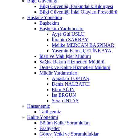
Bilgi Güvenliği
Bilgi Güvenliği Farkındalık Bildirgesi
Bilgi Güvenliği İhlal Olayları Prosedürü
Hastane Yönetimi
Başhekim
Başhekim Yardımcıları
Ayşe Gül USLU
İbrahim SARBAY
Melike MERCAN BAŞPINAR
Yasemin Fatma ÇETİNKAYA
İdari ve Mali İşler Müdürü
Sağlık Bakım Hizmetleri Müdürü
Destek ve Kalite Hizmetleri Müdürü
Müdür Yardımcıları
Alpaslan TOPTAŞ
Deniz NALBATCI
Ebru AĞIN
İsa ERGÜN
Serap İNTAŞ
Hastanemiz
Tarihçemiz
Kalite Yönetimi
Bölüm Kalite Sorumluları
Faaliyetler
Görev, Yetki ve Sorumluluklar