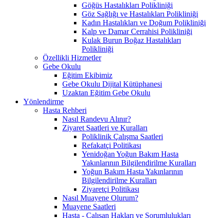
Göğüs Hastalıkları Polikliniği
Göz Sağlığı ve Hastalıkları Polikliniği
Kadın Hastalıkları ve Doğum Polikliniği
Kalp ve Damar Cerrahisi Polikliniği
Kulak Burun Boğaz Hastalıkları
Polikliniği
Özellikli Hizmetler
Gebe Okulu
Eğitim Ekibimiz
Gebe Okulu Dijital Kütüphanesi
Uzaktan Eğitim Gebe Okulu
Yönlendirme
Hasta Rehberi
Nasıl Randevu Alınır?
Ziyaret Saatleri ve Kuralları
Poliklinik Çalışma Saatleri
Refakatçi Politikası
Yenidoğan Yoğun Bakım Hasta
Yakınlarının Bilgilendirilme Kuralları
Yoğun Bakım Hasta Yakınlarının
Bilgilendirilme Kuralları
Ziyaretçi Politikası
Nasıl Muayene Olurum?
Muayene Saatleri
Hasta - Çalışan Hakları ve Sorumlulukları