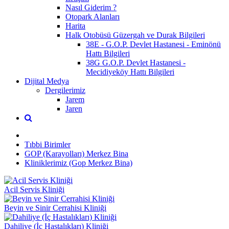
Nasıl Giderim ?
Otopark Alanları
Harita
Halk Otobüsü Güzergah ve Durak Bilgileri
38E - G.O.P. Devlet Hastanesi - Eminönü
Hattı Bilgileri
38G G.O.P. Devlet Hastanesi -
Mecidiyeköy Hattı Bilgileri
Dijital Medya
Dergilerimiz
Jarem
Jaren
Tıbbi Birimler
GOP (Karayolları) Merkez Bina
Kliniklerimiz (Gop Merkez Bina)
Acil Servis Kliniği
Beyin ve Sinir Cerrahisi Kliniği
Dahiliye (İç Hastalıkları) Kliniği