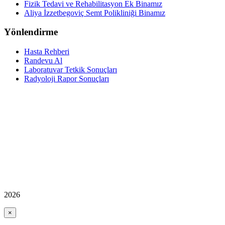
Fizik Tedavi ve Rehabilitasyon Ek Binamız
Aliya İzzetbegoviç Semt Polikliniği Binamız
Yönlendirme
Hasta Rehberi
Randevu Al
Laboratuvar Tetkik Sonuçları
Radyoloji Rapor Sonuçları
2026
×