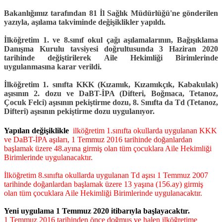
Bakanlığımız tarafından 81 İl Sağlık Müdürlüğü'ne gönderilen
yazıyla, aşılama takviminde değişiklikler yapıldı.
İlköğretim 1. ve 8.sınıf okul çağı aşılamalarının, Bağışıklama
Danışma Kurulu tavsiyesi doğrultusunda 3 Haziran 2020
tarihinde değiştirilerek Aile Hekimliği Birimlerinde
uygulanmasına karar verildi.
İlköğretim 1. sınıfta KKK (Kızamık, Kızamıkçık, Kabakulak)
aşısının 2. dozu ve DaBT-İPA (Difteri, Boğmaca, Tetanoz,
Çocuk Felci) aşısının pekiştirme dozu, 8. Sınıfta da Td (Tetanoz,
Difteri) aşısının pekiştirme dozu uygulanıyor.
Yapılan değişiklikle
ilköğretim 1.sınıfta okullarda uygulanan KKK
ve DaBT-İPA aşıları, 1 Temmuz 2016 tarihinde doğanlardan
başlamak üzere 48.ayına girmiş olan tüm çocuklara Aile Hekimliği
Birimlerinde uygulanacaktır.
İlköğretim 8.sınıfta okullarda uygulanan Td aşısı 1 Temmuz 2007
tarihinde doğanlardan başlamak üzere 13 yaşına (156.ay) girmiş
olan tüm çocuklara Aile Hekimliği Birimlerinde uygulanacaktır.
Yeni uygulama 1 Temmuz 2020 itibarıyla başlayacaktır.
1 Temmuz 2016 tarihinden önce doğmuş ve halen ilköğretime