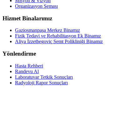
Misyon & Vizyon
Organizasyon Şeması
Hizmet Binalarımız
Gaziosmanpaşa Merkez Binamız
Fizik Tedavi ve Rehabilitasyon Ek Binamız
Aliya İzzetbegoviç Semt Polikliniği Binamız
Yönlendirme
Hasta Rehberi
Randevu Al
Laboratuvar Tetkik Sonuçları
Radyoloji Rapor Sonuçları