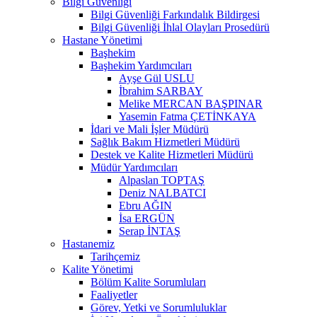
Bilgi Güvenliği
Bilgi Güvenliği Farkındalık Bildirgesi
Bilgi Güvenliği İhlal Olayları Prosedürü
Hastane Yönetimi
Başhekim
Başhekim Yardımcıları
Ayşe Gül USLU
İbrahim SARBAY
Melike MERCAN BAŞPINAR
Yasemin Fatma ÇETİNKAYA
İdari ve Mali İşler Müdürü
Sağlık Bakım Hizmetleri Müdürü
Destek ve Kalite Hizmetleri Müdürü
Müdür Yardımcıları
Alpaslan TOPTAŞ
Deniz NALBATCI
Ebru AĞIN
İsa ERGÜN
Serap İNTAŞ
Hastanemiz
Tarihçemiz
Kalite Yönetimi
Bölüm Kalite Sorumluları
Faaliyetler
Görev, Yetki ve Sorumluluklar