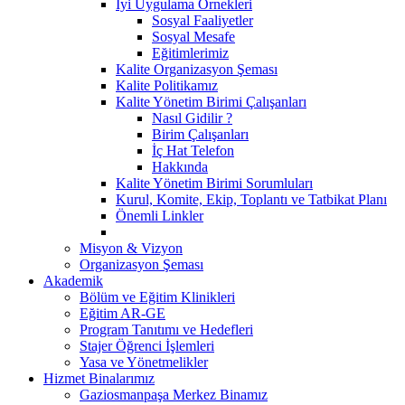
İyi Uygulama Örnekleri
Sosyal Faaliyetler
Sosyal Mesafe
Eğitimlerimiz
Kalite Organizasyon Şeması
Kalite Politikamız
Kalite Yönetim Birimi Çalışanları
Nasıl Gidilir ?
Birim Çalışanları
İç Hat Telefon
Hakkında
Kalite Yönetim Birimi Sorumluları
Kurul, Komite, Ekip, Toplantı ve Tatbikat Planı
Önemli Linkler
Misyon & Vizyon
Organizasyon Şeması
Akademik
Bölüm ve Eğitim Klinikleri
Eğitim AR-GE
Program Tanıtımı ve Hedefleri
Stajer Öğrenci İşlemleri
Yasa ve Yönetmelikler
Hizmet Binalarımız
Gaziosmanpaşa Merkez Binamız