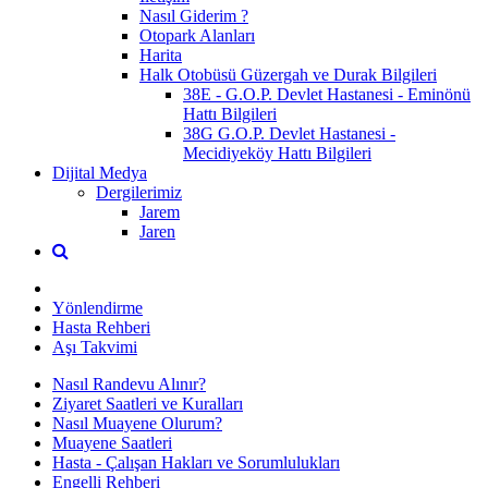
Nasıl Giderim ?
Otopark Alanları
Harita
Halk Otobüsü Güzergah ve Durak Bilgileri
38E - G.O.P. Devlet Hastanesi - Eminönü
Hattı Bilgileri
38G G.O.P. Devlet Hastanesi -
Mecidiyeköy Hattı Bilgileri
Dijital Medya
Dergilerimiz
Jarem
Jaren
Yönlendirme
Hasta Rehberi
Aşı Takvimi
Nasıl Randevu Alınır?
Ziyaret Saatleri ve Kuralları
Nasıl Muayene Olurum?
Muayene Saatleri
Hasta - Çalışan Hakları ve Sorumlulukları
Engelli Rehberi