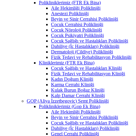
Polikliniklerimiz (FTR Ek Bina)
Aile Hekimliği Polikliniği
Anestezi Polikliniği
Beyin ve Sinir Cerrahisi Polikliniği
Çocuk Cerrahisi Polikliniği
Çocuk Nöroloji Polikliniği
Çocuk Psikiyatri Polikliniği
Çocuk Sağlığı ve Hastalıkları Polikliniği
Dahiliye (İç Hastalıkları) Polikliniği
Dermatoloji (Cildiye) Polikliniği
Fizik Tedavi ve Rehabilitasyon Polikliniği
Kliniklerimiz (FTR Ek Bina)
Çocuk Sağlığı ve Hastalıkları Kliniği
Fizik Tedavi ve Rehabilitasyon Kliniği
Kadın Doğum Kliniği
Karma Cerrahi Kliniği
Kulak Burun Boğaz Kliniği
Kalp Damar Cerrahi Kliniği
GOP (Aliya İzzetbegoviç) Semt Polikliniği
Polikliniklerimiz (Gop Ek Bina)
Aile Hekimliği Polikliniği
Beyin ve Sinir Cerrahisi Polikliniği
Çocuk Sağlığı ve Hastalıkları Polikliniği
Dahiliye (İç Hastalıkları) Polikliniği
Genel Cerrahi Polikliniği