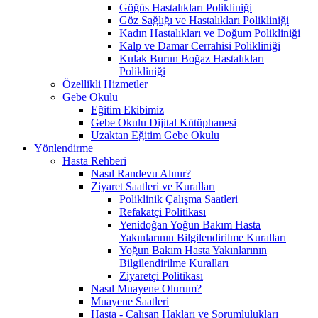
Göğüs Hastalıkları Polikliniği
Göz Sağlığı ve Hastalıkları Polikliniği
Kadın Hastalıkları ve Doğum Polikliniği
Kalp ve Damar Cerrahisi Polikliniği
Kulak Burun Boğaz Hastalıkları
Polikliniği
Özellikli Hizmetler
Gebe Okulu
Eğitim Ekibimiz
Gebe Okulu Dijital Kütüphanesi
Uzaktan Eğitim Gebe Okulu
Yönlendirme
Hasta Rehberi
Nasıl Randevu Alınır?
Ziyaret Saatleri ve Kuralları
Poliklinik Çalışma Saatleri
Refakatçi Politikası
Yenidoğan Yoğun Bakım Hasta
Yakınlarının Bilgilendirilme Kuralları
Yoğun Bakım Hasta Yakınlarının
Bilgilendirilme Kuralları
Ziyaretçi Politikası
Nasıl Muayene Olurum?
Muayene Saatleri
Hasta - Çalışan Hakları ve Sorumlulukları