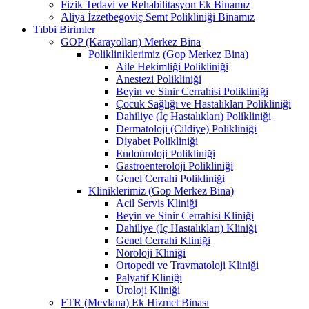
Fizik Tedavi ve Rehabilitasyon Ek Binamız
Aliya İzzetbegoviç Semt Polikliniği Binamız
Tıbbi Birimler
GOP (Karayolları) Merkez Bina
Polikliniklerimiz (Gop Merkez Bina)
Aile Hekimliği Polikliniği
Anestezi Polikliniği
Beyin ve Sinir Cerrahisi Polikliniği
Çocuk Sağlığı ve Hastalıkları Polikliniği
Dahiliye (İç Hastalıkları) Polikliniği
Dermatoloji (Cildiye) Polikliniği
Diyabet Polikliniği
Endoüroloji Polikliniği
Gastroenteroloji Polikliniği
Genel Cerrahi Polikliniği
Kliniklerimiz (Gop Merkez Bina)
Acil Servis Kliniği
Beyin ve Sinir Cerrahisi Kliniği
Dahiliye (İç Hastalıkları) Kliniği
Genel Cerrahi Kliniği
Nöroloji Kliniği
Ortopedi ve Travmatoloji Kliniği
Palyatif Kliniği
Üroloji Kliniği
FTR (Mevlana) Ek Hizmet Binası