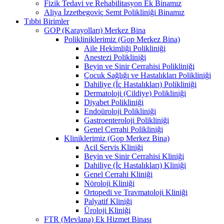
Fizik Tedavi ve Rehabilitasyon Ek Binamız
Aliya İzzetbegoviç Semt Polikliniği Binamız
Tıbbi Birimler
GOP (Karayolları) Merkez Bina
Polikliniklerimiz (Gop Merkez Bina)
Aile Hekimliği Polikliniği
Anestezi Polikliniği
Beyin ve Sinir Cerrahisi Polikliniği
Çocuk Sağlığı ve Hastalıkları Polikliniği
Dahiliye (İç Hastalıkları) Polikliniği
Dermatoloji (Cildiye) Polikliniği
Diyabet Polikliniği
Endoüroloji Polikliniği
Gastroenteroloji Polikliniği
Genel Cerrahi Polikliniği
Kliniklerimiz (Gop Merkez Bina)
Acil Servis Kliniği
Beyin ve Sinir Cerrahisi Kliniği
Dahiliye (İç Hastalıkları) Kliniği
Genel Cerrahi Kliniği
Nöroloji Kliniği
Ortopedi ve Travmatoloji Kliniği
Palyatif Kliniği
Üroloji Kliniği
FTR (Mevlana) Ek Hizmet Binası