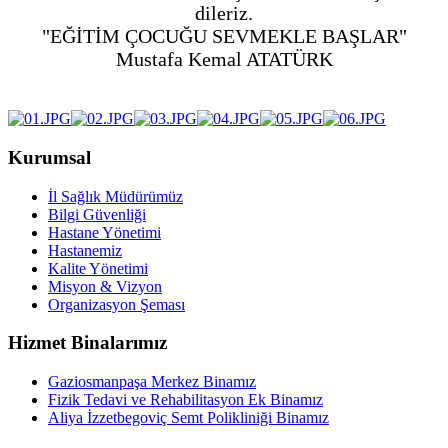
dileriz.
"EĞİTİM ÇOCUĞU SEVMEKLE BAŞLAR"
Mustafa Kemal ATATÜRK
Kurumsal
İl Sağlık Müdürümüz
Bilgi Güvenliği
Hastane Yönetimi
Hastanemiz
Kalite Yönetimi
Misyon & Vizyon
Organizasyon Şeması
Hizmet Binalarımız
Gaziosmanpaşa Merkez Binamız
Fizik Tedavi ve Rehabilitasyon Ek Binamız
Aliya İzzetbegoviç Semt Polikliniği Binamız