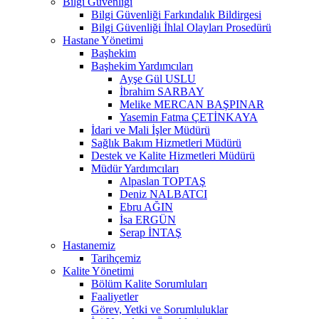
Bilgi Güvenliği
Bilgi Güvenliği Farkındalık Bildirgesi
Bilgi Güvenliği İhlal Olayları Prosedürü
Hastane Yönetimi
Başhekim
Başhekim Yardımcıları
Ayşe Gül USLU
İbrahim SARBAY
Melike MERCAN BAŞPINAR
Yasemin Fatma ÇETİNKAYA
İdari ve Mali İşler Müdürü
Sağlık Bakım Hizmetleri Müdürü
Destek ve Kalite Hizmetleri Müdürü
Müdür Yardımcıları
Alpaslan TOPTAŞ
Deniz NALBATCI
Ebru AĞIN
İsa ERGÜN
Serap İNTAŞ
Hastanemiz
Tarihçemiz
Kalite Yönetimi
Bölüm Kalite Sorumluları
Faaliyetler
Görev, Yetki ve Sorumluluklar