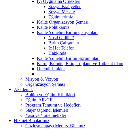
İyi Uygulama Örnekleri
Sosyal Faaliyetler
Sosyal Mesafe
Eğitimlerimiz
Kalite Organizasyon Şeması
Kalite Politikamız
Kalite Yönetim Birimi Çalışanları
Nasıl Gidilir ?
Birim Çalışanları
İç Hat Telefon
Hakkında
Kalite Yönetim Birimi Sorumluları
Kurul, Komite, Ekip, Toplantı ve Tatbikat Planı
Önemli Linkler
Misyon & Vizyon
Organizasyon Şeması
Akademik
Bölüm ve Eğitim Klinikleri
Eğitim AR-GE
Program Tanıtımı ve Hedefleri
Stajer Öğrenci İşlemleri
Yasa ve Yönetmelikler
Hizmet Binalarımız
Gaziosmanpaşa Merkez Binamız