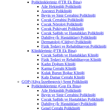
Polikliniklerimiz (FTR Ek Bina)
Aile Hekimliği Polikliniği
Anestezi Polikliniği
Beyin ve Sinir Cerrahisi Polikliniği
Çocuk Cerrahisi Polikliniği
Çocuk Nöroloji Polikliniği
Çocuk Psikiyatri Polikliniği
Çocuk Sağlığı ve Hastalıkları Polikliniği
Dahiliye (İç Hastalıkları) Polikliniği
Dermatoloji (Cildiye) Polikliniği
Fizik Tedavi ve Rehabilitasyon Polikliniği
Kliniklerimiz (FTR Ek Bina)
Çocuk Sağlığı ve Hastalıkları Kliniği
Fizik Tedavi ve Rehabilitasyon Kliniği
Kadın Doğum Kliniği
Karma Cerrahi Kliniği
Kulak Burun Boğaz Kliniği
Kalp Damar Cerrahi Kliniği
GOP (Aliya İzzetbegoviç) Semt Polikliniği
Polikliniklerimiz (Gop Ek Bina)
Aile Hekimliği Polikliniği
Beyin ve Sinir Cerrahisi Polikliniği
Çocuk Sağlığı ve Hastalıkları Polikliniği
Dahiliye (İç Hastalıkları) Polikliniği
Genel Cerrahi Polikliniği