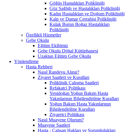
Göğüs Hastalıkları Polikliniği
Göz Sağlığı ve Hastalıkları Polikliniği
Kadın Hastalıkları ve Doğum Polikliniği
Kalp ve Damar Cerrahisi Polikliniği
Kulak Burun Boğaz Hastalıkları
Polikliniği
Özellikli Hizmetler
Gebe Okulu
Eğitim Ekibimiz
Gebe Okulu Dijital Kütüphanesi
Uzaktan Eğitim Gebe Okulu
Yönlendirme
Hasta Rehberi
Nasıl Randevu Alınır?
Ziyaret Saatleri ve Kuralları
Poliklinik Çalışma Saatleri
Refakatçi Politikası
Yenidoğan Yoğun Bakım Hasta
Yakınlarının Bilgilendirilme Kuralları
Yoğun Bakım Hasta Yakınlarının
Bilgilendirilme Kuralları
Ziyaretçi Politikası
Nasıl Muayene Olurum?
Muayene Saatleri
Hasta - Çalışan Hakları ve Sorumlulukları