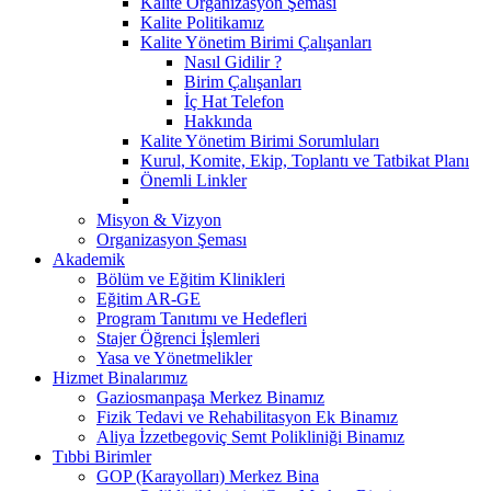
Kalite Organizasyon Şeması
Kalite Politikamız
Kalite Yönetim Birimi Çalışanları
Nasıl Gidilir ?
Birim Çalışanları
İç Hat Telefon
Hakkında
Kalite Yönetim Birimi Sorumluları
Kurul, Komite, Ekip, Toplantı ve Tatbikat Planı
Önemli Linkler
Misyon & Vizyon
Organizasyon Şeması
Akademik
Bölüm ve Eğitim Klinikleri
Eğitim AR-GE
Program Tanıtımı ve Hedefleri
Stajer Öğrenci İşlemleri
Yasa ve Yönetmelikler
Hizmet Binalarımız
Gaziosmanpaşa Merkez Binamız
Fizik Tedavi ve Rehabilitasyon Ek Binamız
Aliya İzzetbegoviç Semt Polikliniği Binamız
Tıbbi Birimler
GOP (Karayolları) Merkez Bina