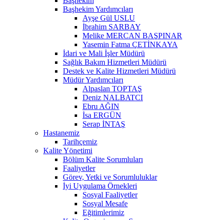
Başhekim
Başhekim Yardımcıları
Ayşe Gül USLU
İbrahim SARBAY
Melike MERCAN BAŞPINAR
Yasemin Fatma ÇETİNKAYA
İdari ve Mali İşler Müdürü
Sağlık Bakım Hizmetleri Müdürü
Destek ve Kalite Hizmetleri Müdürü
Müdür Yardımcıları
Alpaslan TOPTAŞ
Deniz NALBATCI
Ebru AĞIN
İsa ERGÜN
Serap İNTAŞ
Hastanemiz
Tarihçemiz
Kalite Yönetimi
Bölüm Kalite Sorumluları
Faaliyetler
Görev, Yetki ve Sorumluluklar
İyi Uygulama Örnekleri
Sosyal Faaliyetler
Sosyal Mesafe
Eğitimlerimiz