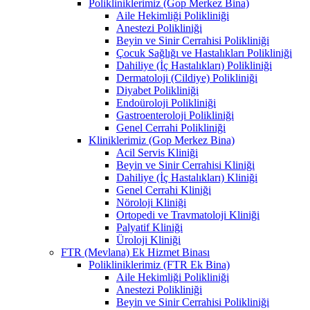
Polikliniklerimiz (Gop Merkez Bina)
Aile Hekimliği Polikliniği
Anestezi Polikliniği
Beyin ve Sinir Cerrahisi Polikliniği
Çocuk Sağlığı ve Hastalıkları Polikliniği
Dahiliye (İç Hastalıkları) Polikliniği
Dermatoloji (Cildiye) Polikliniği
Diyabet Polikliniği
Endoüroloji Polikliniği
Gastroenteroloji Polikliniği
Genel Cerrahi Polikliniği
Kliniklerimiz (Gop Merkez Bina)
Acil Servis Kliniği
Beyin ve Sinir Cerrahisi Kliniği
Dahiliye (İç Hastalıkları) Kliniği
Genel Cerrahi Kliniği
Nöroloji Kliniği
Ortopedi ve Travmatoloji Kliniği
Palyatif Kliniği
Üroloji Kliniği
FTR (Mevlana) Ek Hizmet Binası
Polikliniklerimiz (FTR Ek Bina)
Aile Hekimliği Polikliniği
Anestezi Polikliniği
Beyin ve Sinir Cerrahisi Polikliniği