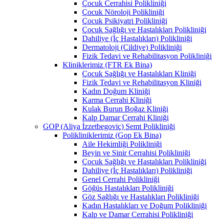
Çocuk Cerrahisi Polikliniği
Çocuk Nöroloji Polikliniği
Çocuk Psikiyatri Polikliniği
Çocuk Sağlığı ve Hastalıkları Polikliniği
Dahiliye (İç Hastalıkları) Polikliniği
Dermatoloji (Cildiye) Polikliniği
Fizik Tedavi ve Rehabilitasyon Polikliniği
Kliniklerimiz (FTR Ek Bina)
Çocuk Sağlığı ve Hastalıkları Kliniği
Fizik Tedavi ve Rehabilitasyon Kliniği
Kadın Doğum Kliniği
Karma Cerrahi Kliniği
Kulak Burun Boğaz Kliniği
Kalp Damar Cerrahi Kliniği
GOP (Aliya İzzetbegoviç) Semt Polikliniği
Polikliniklerimiz (Gop Ek Bina)
Aile Hekimliği Polikliniği
Beyin ve Sinir Cerrahisi Polikliniği
Çocuk Sağlığı ve Hastalıkları Polikliniği
Dahiliye (İç Hastalıkları) Polikliniği
Genel Cerrahi Polikliniği
Göğüs Hastalıkları Polikliniği
Göz Sağlığı ve Hastalıkları Polikliniği
Kadın Hastalıkları ve Doğum Polikliniği
Kalp ve Damar Cerrahisi Polikliniği