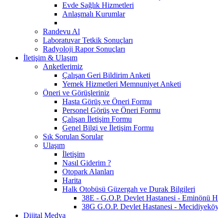
Evde Sağlık Hizmetleri
Anlaşmalı Kurumlar
Randevu Al
Laboratuvar Tetkik Sonuçları
Radyoloji Rapor Sonuçları
İletişim & Ulaşım
Anketlerimiz
Çalışan Geri Bildirim Anketi
Yemek Hizmetleri Memnuniyet Anketi
Öneri ve Görüşleriniz
Hasta Görüş ve Öneri Formu
Personel Görüş ve Öneri Formu
Çalışan İletişim Formu
Genel Bilgi ve İletişim Formu
Sık Sorulan Sorular
Ulaşım
İletişim
Nasıl Giderim ?
Otopark Alanları
Harita
Halk Otobüsü Güzergah ve Durak Bilgileri
38E - G.O.P. Devlet Hastanesi - Eminönü Hat
38G G.O.P. Devlet Hastanesi - Mecidiyeköy 
Dijital Medya