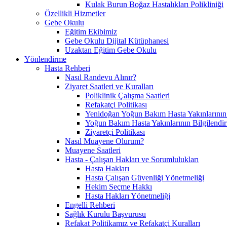
Kulak Burun Boğaz Hastalıkları Polikliniği
Özellikli Hizmetler
Gebe Okulu
Eğitim Ekibimiz
Gebe Okulu Dijital Kütüphanesi
Uzaktan Eğitim Gebe Okulu
Yönlendirme
Hasta Rehberi
Nasıl Randevu Alınır?
Ziyaret Saatleri ve Kuralları
Poliklinik Çalışma Saatleri
Refakatçi Politikası
Yenidoğan Yoğun Bakım Hasta Yakınlarının B
Yoğun Bakım Hasta Yakınlarının Bilgilendir
Ziyaretçi Politikası
Nasıl Muayene Olurum?
Muayene Saatleri
Hasta - Çalışan Hakları ve Sorumlulukları
Hasta Hakları
Hasta Çalışan Güvenliği Yönetmeliği
Hekim Seçme Hakkı
Hasta Hakları Yönetmeliği
Engelli Rehberi
Sağlık Kurulu Başvurusu
Refakat Politikamız ve Refakatçi Kuralları