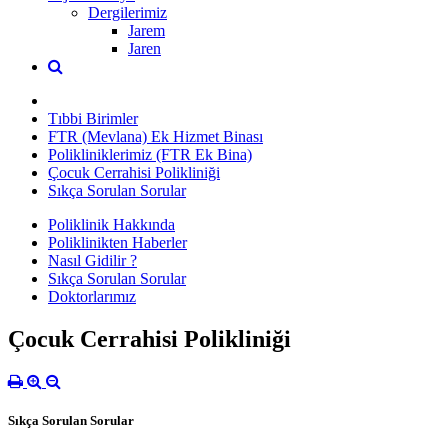
Dergilerimiz
Jarem
Jaren
Tıbbi Birimler
FTR (Mevlana) Ek Hizmet Binası
Polikliniklerimiz (FTR Ek Bina)
Çocuk Cerrahisi Polikliniği
Sıkça Sorulan Sorular
Poliklinik Hakkında
Poliklinikten Haberler
Nasıl Gidilir ?
Sıkça Sorulan Sorular
Doktorlarımız
Çocuk Cerrahisi Polikliniği
Sıkça Sorulan Sorular