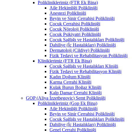
Polikliniklerimiz (FTR Ek Bina)
Aile Hekimliği Polikliniği
Anestezi Polikliniği
Beyin ve Sinir Cerrahisi Polikliniği
Çocuk Cerrahisi Polikliniği
Çocuk Nöroloji Polikliniği
Çocuk Psikiyatri Polikliniği
Çocuk Sağlığı ve Hastalıkları Polikliniği
Dahiliye (İç Hastalıkları) Polikliniği
Dermatoloji (Cildiye) Polikliniği
Fizik Tedavi ve Rehabilitasyon Polikliniği
Kliniklerimiz (FTR Ek Bina)
Çocuk Sağlığı ve Hastalıkları Kliniği
Fizik Tedavi ve Rehabilitasyon Kliniği
Kadın Doğum Kliniği
Karma Cerrahi Kliniği
Kulak Burun Boğaz Kliniği
Kalp Damar Cerrahi Kliniği
GOP (Aliya İzzetbegoviç) Semt Polikliniği
Polikliniklerimiz (Gop Ek Bina)
Aile Hekimliği Polikliniği
Beyin ve Sinir Cerrahisi Polikliniği
Çocuk Sağlığı ve Hastalıkları Polikliniği
Dahiliye (İç Hastalıkları) Polikliniği
Genel Cerrahi Polikliniği