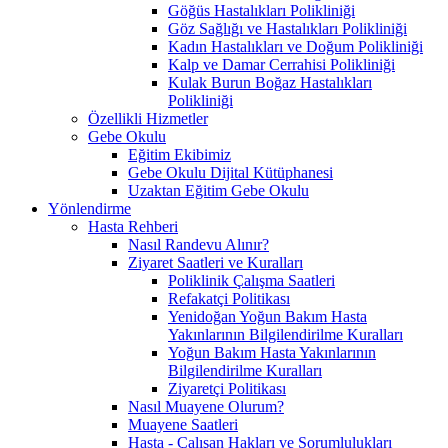
Göğüs Hastalıkları Polikliniği
Göz Sağlığı ve Hastalıkları Polikliniği
Kadın Hastalıkları ve Doğum Polikliniği
Kalp ve Damar Cerrahisi Polikliniği
Kulak Burun Boğaz Hastalıkları
Polikliniği
Özellikli Hizmetler
Gebe Okulu
Eğitim Ekibimiz
Gebe Okulu Dijital Kütüphanesi
Uzaktan Eğitim Gebe Okulu
Yönlendirme
Hasta Rehberi
Nasıl Randevu Alınır?
Ziyaret Saatleri ve Kuralları
Poliklinik Çalışma Saatleri
Refakatçi Politikası
Yenidoğan Yoğun Bakım Hasta
Yakınlarının Bilgilendirilme Kuralları
Yoğun Bakım Hasta Yakınlarının
Bilgilendirilme Kuralları
Ziyaretçi Politikası
Nasıl Muayene Olurum?
Muayene Saatleri
Hasta - Çalışan Hakları ve Sorumlulukları