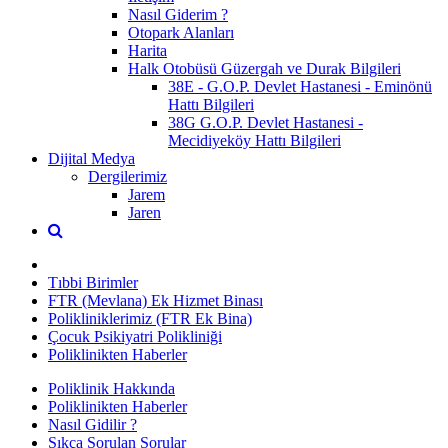
Nasıl Giderim ?
Otopark Alanları
Harita
Halk Otobüsü Güzergah ve Durak Bilgileri
38E - G.O.P. Devlet Hastanesi - Eminönü
Hattı Bilgileri
38G G.O.P. Devlet Hastanesi -
Mecidiyeköy Hattı Bilgileri
Dijital Medya
Dergilerimiz
Jarem
Jaren
Tıbbi Birimler
FTR (Mevlana) Ek Hizmet Binası
Polikliniklerimiz (FTR Ek Bina)
Çocuk Psikiyatri Polikliniği
Poliklinikten Haberler
Poliklinik Hakkında
Poliklinikten Haberler
Nasıl Gidilir ?
Sıkça Sorulan Sorular