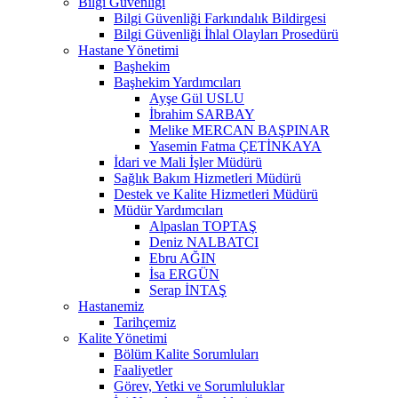
Bilgi Güvenliği
Bilgi Güvenliği Farkındalık Bildirgesi
Bilgi Güvenliği İhlal Olayları Prosedürü
Hastane Yönetimi
Başhekim
Başhekim Yardımcıları
Ayşe Gül USLU
İbrahim SARBAY
Melike MERCAN BAŞPINAR
Yasemin Fatma ÇETİNKAYA
İdari ve Mali İşler Müdürü
Sağlık Bakım Hizmetleri Müdürü
Destek ve Kalite Hizmetleri Müdürü
Müdür Yardımcıları
Alpaslan TOPTAŞ
Deniz NALBATCI
Ebru AĞIN
İsa ERGÜN
Serap İNTAŞ
Hastanemiz
Tarihçemiz
Kalite Yönetimi
Bölüm Kalite Sorumluları
Faaliyetler
Görev, Yetki ve Sorumluluklar