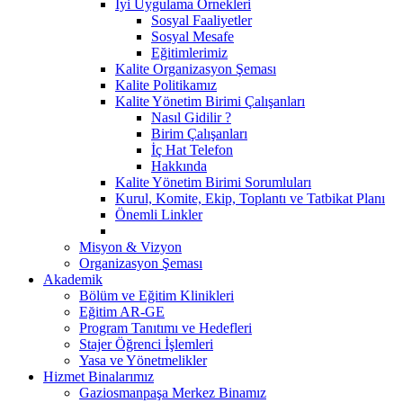
İyi Uygulama Örnekleri
Sosyal Faaliyetler
Sosyal Mesafe
Eğitimlerimiz
Kalite Organizasyon Şeması
Kalite Politikamız
Kalite Yönetim Birimi Çalışanları
Nasıl Gidilir ?
Birim Çalışanları
İç Hat Telefon
Hakkında
Kalite Yönetim Birimi Sorumluları
Kurul, Komite, Ekip, Toplantı ve Tatbikat Planı
Önemli Linkler
Misyon & Vizyon
Organizasyon Şeması
Akademik
Bölüm ve Eğitim Klinikleri
Eğitim AR-GE
Program Tanıtımı ve Hedefleri
Stajer Öğrenci İşlemleri
Yasa ve Yönetmelikler
Hizmet Binalarımız
Gaziosmanpaşa Merkez Binamız