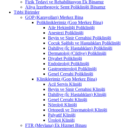
Fizik Tedavi ve Rehabilitasyon Ek Binamız
Aliya İzzetbegoviç Semt Polikliniği Binamız
Tıbbi Birimler
GOP (Karayolları) Merkez Bina
Polikliniklerimiz (Gop Merkez Bina)
Aile Hekimliği Polikliniği
Anestezi Polikliniği
Beyin ve Sinir Cerrahisi Polikliniği
Çocuk Sağlığı ve Hastalıkları Polikliniği
Dahiliye (İç Hastalıkları) Polikliniği
Dermatoloji (Cildiye) Polikliniği
Diyabet Polikliniği
Endoüroloji Polikliniği
Gastroenteroloji Polikliniği
Genel Cerrahi Polikliniği
Kliniklerimiz (Gop Merkez Bina)
Acil Servis Kliniği
Beyin ve Sinir Cerrahisi Kliniği
Dahiliye (İç Hastalıkları) Kliniği
Genel Cerrahi Kliniği
Nöroloji Kliniği
Ortopedi ve Travmatoloji Kliniği
Palyatif Kliniği
Üroloji Kliniği
FTR (Mevlana) Ek Hizmet Binası