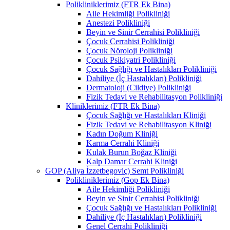
Polikliniklerimiz (FTR Ek Bina)
Aile Hekimliği Polikliniği
Anestezi Polikliniği
Beyin ve Sinir Cerrahisi Polikliniği
Çocuk Cerrahisi Polikliniği
Çocuk Nöroloji Polikliniği
Çocuk Psikiyatri Polikliniği
Çocuk Sağlığı ve Hastalıkları Polikliniği
Dahiliye (İç Hastalıkları) Polikliniği
Dermatoloji (Cildiye) Polikliniği
Fizik Tedavi ve Rehabilitasyon Polikliniği
Kliniklerimiz (FTR Ek Bina)
Çocuk Sağlığı ve Hastalıkları Kliniği
Fizik Tedavi ve Rehabilitasyon Kliniği
Kadın Doğum Kliniği
Karma Cerrahi Kliniği
Kulak Burun Boğaz Kliniği
Kalp Damar Cerrahi Kliniği
GOP (Aliya İzzetbegoviç) Semt Polikliniği
Polikliniklerimiz (Gop Ek Bina)
Aile Hekimliği Polikliniği
Beyin ve Sinir Cerrahisi Polikliniği
Çocuk Sağlığı ve Hastalıkları Polikliniği
Dahiliye (İç Hastalıkları) Polikliniği
Genel Cerrahi Polikliniği