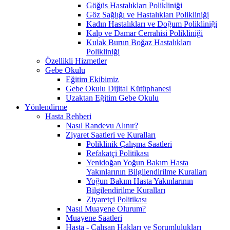
Göğüs Hastalıkları Polikliniği
Göz Sağlığı ve Hastalıkları Polikliniği
Kadın Hastalıkları ve Doğum Polikliniği
Kalp ve Damar Cerrahisi Polikliniği
Kulak Burun Boğaz Hastalıkları
Polikliniği
Özellikli Hizmetler
Gebe Okulu
Eğitim Ekibimiz
Gebe Okulu Dijital Kütüphanesi
Uzaktan Eğitim Gebe Okulu
Yönlendirme
Hasta Rehberi
Nasıl Randevu Alınır?
Ziyaret Saatleri ve Kuralları
Poliklinik Çalışma Saatleri
Refakatçi Politikası
Yenidoğan Yoğun Bakım Hasta
Yakınlarının Bilgilendirilme Kuralları
Yoğun Bakım Hasta Yakınlarının
Bilgilendirilme Kuralları
Ziyaretçi Politikası
Nasıl Muayene Olurum?
Muayene Saatleri
Hasta - Çalışan Hakları ve Sorumlulukları