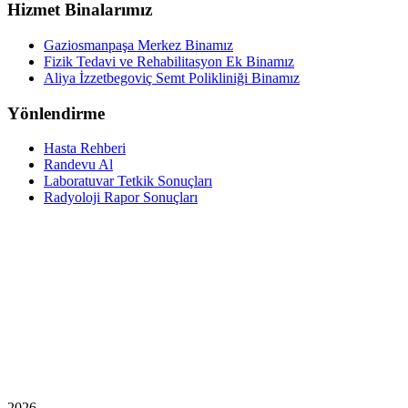
Hizmet Binalarımız
Gaziosmanpaşa Merkez Binamız
Fizik Tedavi ve Rehabilitasyon Ek Binamız
Aliya İzzetbegoviç Semt Polikliniği Binamız
Yönlendirme
Hasta Rehberi
Randevu Al
Laboratuvar Tetkik Sonuçları
Radyoloji Rapor Sonuçları
2026