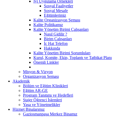
İyi Uygulama Örnekleri
Sosyal Faaliyetler
Sosyal Mesafe
Eğitimlerimiz
Kalite Organizasyon Şeması
Kalite Politikamız
Kalite Yönetim Birimi Çalışanları
Nasıl Gidilir ?
Birim Çalışanları
İç Hat Telefon
Hakkında
Kalite Yönetim Birimi Sorumluları
Kurul, Komite, Ekip, Toplantı ve Tatbikat Planı
Önemli Linkler
Misyon & Vizyon
Organizasyon Şeması
Akademik
Bölüm ve Eğitim Klinikleri
Eğitim AR-GE
Program Tanıtımı ve Hedefleri
Stajer Öğrenci İşlemleri
Yasa ve Yönetmelikler
Hizmet Binalarımız
Gaziosmanpaşa Merkez Binamız