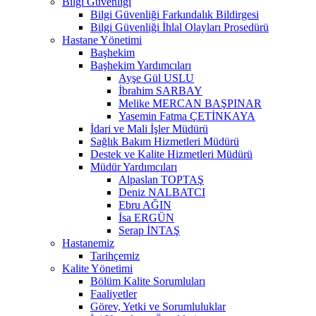
Bilgi Güvenliği
Bilgi Güvenliği Farkındalık Bildirgesi
Bilgi Güvenliği İhlal Olayları Prosedürü
Hastane Yönetimi
Başhekim
Başhekim Yardımcıları
Ayşe Gül USLU
İbrahim SARBAY
Melike MERCAN BAŞPINAR
Yasemin Fatma ÇETİNKAYA
İdari ve Mali İşler Müdürü
Sağlık Bakım Hizmetleri Müdürü
Destek ve Kalite Hizmetleri Müdürü
Müdür Yardımcıları
Alpaslan TOPTAŞ
Deniz NALBATCI
Ebru AĞIN
İsa ERGÜN
Serap İNTAŞ
Hastanemiz
Tarihçemiz
Kalite Yönetimi
Bölüm Kalite Sorumluları
Faaliyetler
Görev, Yetki ve Sorumluluklar