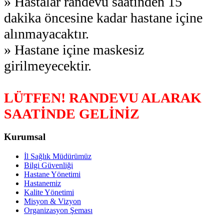
» Hastalar randevu saatinden 15
dakika öncesine kadar hastane içine
alınmayacaktır.
» Hastane içine maskesiz
girilmeyecektir.
LÜTFEN! RANDEVU ALARAK
SAATİNDE GELİNİZ
Kurumsal
İl Sağlık Müdürümüz
Bilgi Güvenliği
Hastane Yönetimi
Hastanemiz
Kalite Yönetimi
Misyon & Vizyon
Organizasyon Şeması