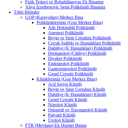
Fizik Tedavi ve Rehabilitasyon Ek Binamız
Aliya İzzetbegoviç Semt Polikliniği Binamız
Tıbbi Birimler
GOP (Karayolları) Merkez Bina
Polikliniklerimiz (Gop Merkez Bina)
Aile Hekimliği Polikliniği
Anestezi Polikliniği
Beyin ve Sinir Cerrahisi Polikliniği
Çocuk Sağlığı ve Hastalıkları Polikliniği
Dahiliye (İç Hastalıkları) Polikliniği
Dermatoloji (Cildiye) Polikliniği
Diyabet Polikliniği
Endoüroloji Polikliniği
Gastroenteroloji Polikliniği
Genel Cerrahi Polikliniği
Kliniklerimiz (Gop Merkez Bina)
Acil Servis Kliniği
Beyin ve Sinir Cerrahisi Kliniği
Dahiliye (İç Hastalıkları) Kliniği
Genel Cerrahi Kliniği
Nöroloji Kliniği
Ortopedi ve Travmatoloji Kliniği
Palyatif Kliniği
Üroloji Kliniği
FTR (Mevlana) Ek Hizmet Binası