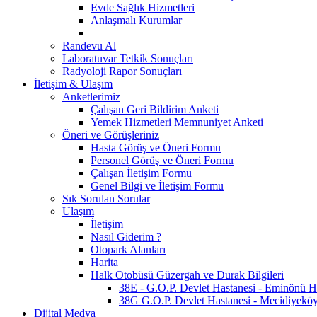
Evde Sağlık Hizmetleri
Anlaşmalı Kurumlar
Randevu Al
Laboratuvar Tetkik Sonuçları
Radyoloji Rapor Sonuçları
İletişim & Ulaşım
Anketlerimiz
Çalışan Geri Bildirim Anketi
Yemek Hizmetleri Memnuniyet Anketi
Öneri ve Görüşleriniz
Hasta Görüş ve Öneri Formu
Personel Görüş ve Öneri Formu
Çalışan İletişim Formu
Genel Bilgi ve İletişim Formu
Sık Sorulan Sorular
Ulaşım
İletişim
Nasıl Giderim ?
Otopark Alanları
Harita
Halk Otobüsü Güzergah ve Durak Bilgileri
38E - G.O.P. Devlet Hastanesi - Eminönü Hat
38G G.O.P. Devlet Hastanesi - Mecidiyeköy 
Dijital Medya