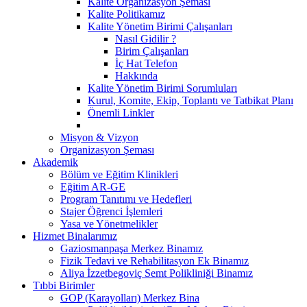
Kalite Organizasyon Şeması
Kalite Politikamız
Kalite Yönetim Birimi Çalışanları
Nasıl Gidilir ?
Birim Çalışanları
İç Hat Telefon
Hakkında
Kalite Yönetim Birimi Sorumluları
Kurul, Komite, Ekip, Toplantı ve Tatbikat Planı
Önemli Linkler
Misyon & Vizyon
Organizasyon Şeması
Akademik
Bölüm ve Eğitim Klinikleri
Eğitim AR-GE
Program Tanıtımı ve Hedefleri
Stajer Öğrenci İşlemleri
Yasa ve Yönetmelikler
Hizmet Binalarımız
Gaziosmanpaşa Merkez Binamız
Fizik Tedavi ve Rehabilitasyon Ek Binamız
Aliya İzzetbegoviç Semt Polikliniği Binamız
Tıbbi Birimler
GOP (Karayolları) Merkez Bina