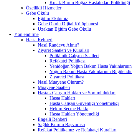
Kulak Burun Boğaz Hastalıkları Polikliniği
Özellikli Hizmetler
Gebe Okulu
Eğitim Ekibimiz
Gebe Okulu Dijital Kütüphanesi
Uzaktan Eğitim Gebe Okulu
Yönlendirme
Hasta Rehberi
Nasıl Randevu Alınır?
Ziyaret Saatleri ve Kuralları
Poliklinik Çalışma Saatleri
Refakatçi Politikası
Yenidoğan Yoğun Bakım Hasta Yakınlarının B
Yoğun Bakım Hasta Yakınlarının Bilgilendir
Ziyaretçi Politikası
Nasıl Muayene Olurum?
Muayene Saatleri
Hasta - Çalışan Hakları ve Sorumlulukları
Hasta Hakları
Hasta Çalışan Güvenliği Yönetmeliği
Hekim Seçme Hakkı
Hasta Hakları Yönetmeliği
Engelli Rehberi
Sağlık Kurulu Başvurusu
Refakat Politikamız ve Refakatçi Kuralları