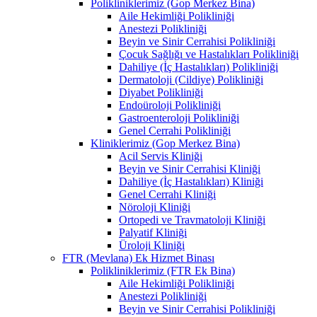
Polikliniklerimiz (Gop Merkez Bina)
Aile Hekimliği Polikliniği
Anestezi Polikliniği
Beyin ve Sinir Cerrahisi Polikliniği
Çocuk Sağlığı ve Hastalıkları Polikliniği
Dahiliye (İç Hastalıkları) Polikliniği
Dermatoloji (Cildiye) Polikliniği
Diyabet Polikliniği
Endoüroloji Polikliniği
Gastroenteroloji Polikliniği
Genel Cerrahi Polikliniği
Kliniklerimiz (Gop Merkez Bina)
Acil Servis Kliniği
Beyin ve Sinir Cerrahisi Kliniği
Dahiliye (İç Hastalıkları) Kliniği
Genel Cerrahi Kliniği
Nöroloji Kliniği
Ortopedi ve Travmatoloji Kliniği
Palyatif Kliniği
Üroloji Kliniği
FTR (Mevlana) Ek Hizmet Binası
Polikliniklerimiz (FTR Ek Bina)
Aile Hekimliği Polikliniği
Anestezi Polikliniği
Beyin ve Sinir Cerrahisi Polikliniği