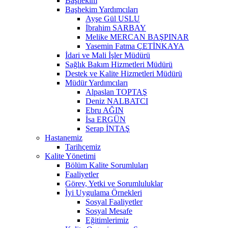
Başhekim
Başhekim Yardımcıları
Ayşe Gül USLU
İbrahim SARBAY
Melike MERCAN BAŞPINAR
Yasemin Fatma ÇETİNKAYA
İdari ve Mali İşler Müdürü
Sağlık Bakım Hizmetleri Müdürü
Destek ve Kalite Hizmetleri Müdürü
Müdür Yardımcıları
Alpaslan TOPTAŞ
Deniz NALBATCI
Ebru AĞIN
İsa ERGÜN
Serap İNTAŞ
Hastanemiz
Tarihçemiz
Kalite Yönetimi
Bölüm Kalite Sorumluları
Faaliyetler
Görev, Yetki ve Sorumluluklar
İyi Uygulama Örnekleri
Sosyal Faaliyetler
Sosyal Mesafe
Eğitimlerimiz