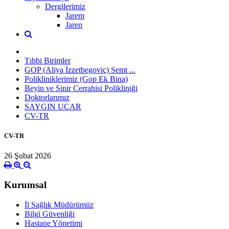
Dergilerimiz
Jarem
Jaren
Tıbbi Birimler
GOP (Aliya İzzetbegoviç) Semt ...
Polikliniklerimiz (Gop Ek Bina)
Beyin ve Sinir Cerrahisi Polikliniği
Doktorlarımız
SAYGIN UÇAR
CV-TR
CV-TR
26 Şubat 2026
Kurumsal
İl Sağlık Müdürümüz
Bilgi Güvenliği
Hastane Yönetimi