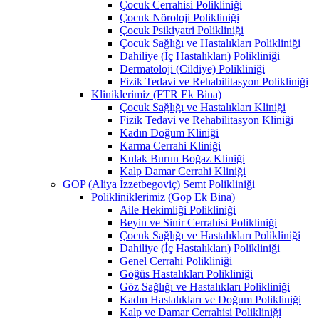
Çocuk Cerrahisi Polikliniği
Çocuk Nöroloji Polikliniği
Çocuk Psikiyatri Polikliniği
Çocuk Sağlığı ve Hastalıkları Polikliniği
Dahiliye (İç Hastalıkları) Polikliniği
Dermatoloji (Cildiye) Polikliniği
Fizik Tedavi ve Rehabilitasyon Polikliniği
Kliniklerimiz (FTR Ek Bina)
Çocuk Sağlığı ve Hastalıkları Kliniği
Fizik Tedavi ve Rehabilitasyon Kliniği
Kadın Doğum Kliniği
Karma Cerrahi Kliniği
Kulak Burun Boğaz Kliniği
Kalp Damar Cerrahi Kliniği
GOP (Aliya İzzetbegoviç) Semt Polikliniği
Polikliniklerimiz (Gop Ek Bina)
Aile Hekimliği Polikliniği
Beyin ve Sinir Cerrahisi Polikliniği
Çocuk Sağlığı ve Hastalıkları Polikliniği
Dahiliye (İç Hastalıkları) Polikliniği
Genel Cerrahi Polikliniği
Göğüs Hastalıkları Polikliniği
Göz Sağlığı ve Hastalıkları Polikliniği
Kadın Hastalıkları ve Doğum Polikliniği
Kalp ve Damar Cerrahisi Polikliniği