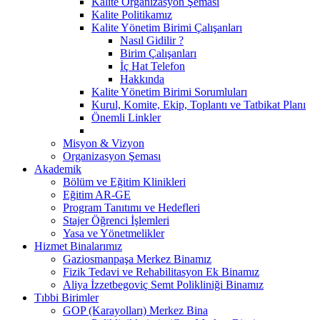
Kalite Organizasyon Şeması
Kalite Politikamız
Kalite Yönetim Birimi Çalışanları
Nasıl Gidilir ?
Birim Çalışanları
İç Hat Telefon
Hakkında
Kalite Yönetim Birimi Sorumluları
Kurul, Komite, Ekip, Toplantı ve Tatbikat Planı
Önemli Linkler
Misyon & Vizyon
Organizasyon Şeması
Akademik
Bölüm ve Eğitim Klinikleri
Eğitim AR-GE
Program Tanıtımı ve Hedefleri
Stajer Öğrenci İşlemleri
Yasa ve Yönetmelikler
Hizmet Binalarımız
Gaziosmanpaşa Merkez Binamız
Fizik Tedavi ve Rehabilitasyon Ek Binamız
Aliya İzzetbegoviç Semt Polikliniği Binamız
Tıbbi Birimler
GOP (Karayolları) Merkez Bina