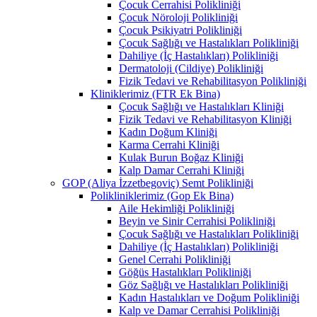
Çocuk Cerrahisi Polikliniği
Çocuk Nöroloji Polikliniği
Çocuk Psikiyatri Polikliniği
Çocuk Sağlığı ve Hastalıkları Polikliniği
Dahiliye (İç Hastalıkları) Polikliniği
Dermatoloji (Cildiye) Polikliniği
Fizik Tedavi ve Rehabilitasyon Polikliniği
Kliniklerimiz (FTR Ek Bina)
Çocuk Sağlığı ve Hastalıkları Kliniği
Fizik Tedavi ve Rehabilitasyon Kliniği
Kadın Doğum Kliniği
Karma Cerrahi Kliniği
Kulak Burun Boğaz Kliniği
Kalp Damar Cerrahi Kliniği
GOP (Aliya İzzetbegoviç) Semt Polikliniği
Polikliniklerimiz (Gop Ek Bina)
Aile Hekimliği Polikliniği
Beyin ve Sinir Cerrahisi Polikliniği
Çocuk Sağlığı ve Hastalıkları Polikliniği
Dahiliye (İç Hastalıkları) Polikliniği
Genel Cerrahi Polikliniği
Göğüs Hastalıkları Polikliniği
Göz Sağlığı ve Hastalıkları Polikliniği
Kadın Hastalıkları ve Doğum Polikliniği
Kalp ve Damar Cerrahisi Polikliniği