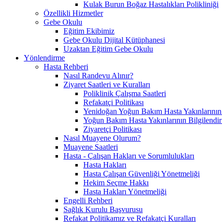
Kulak Burun Boğaz Hastalıkları Polikliniği
Özellikli Hizmetler
Gebe Okulu
Eğitim Ekibimiz
Gebe Okulu Dijital Kütüphanesi
Uzaktan Eğitim Gebe Okulu
Yönlendirme
Hasta Rehberi
Nasıl Randevu Alınır?
Ziyaret Saatleri ve Kuralları
Poliklinik Çalışma Saatleri
Refakatçi Politikası
Yenidoğan Yoğun Bakım Hasta Yakınlarının B
Yoğun Bakım Hasta Yakınlarının Bilgilendir
Ziyaretçi Politikası
Nasıl Muayene Olurum?
Muayene Saatleri
Hasta - Çalışan Hakları ve Sorumlulukları
Hasta Hakları
Hasta Çalışan Güvenliği Yönetmeliği
Hekim Seçme Hakkı
Hasta Hakları Yönetmeliği
Engelli Rehberi
Sağlık Kurulu Başvurusu
Refakat Politikamız ve Refakatçi Kuralları