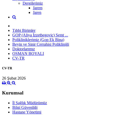
Dergilerimiz
Jarem
Jaren
Tıbbi Birimler
GOP (Aliya İzzetbegoviç) Semt ...
Polikliniklerimiz (Gop Ek Bina)
Beyin ve Sinir Cerrahisi Polikliniği
Doktorlarımız
OSMAN BOYALI
CV-TR
CV-TR
26 Şubat 2026
Kurumsal
İl Sağlık Müdürümüz
Bilgi Güvenliği
Hastane Yönetimi