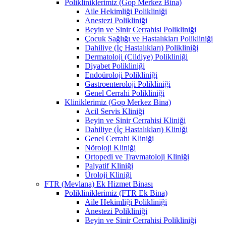
Polikliniklerimiz (Gop Merkez Bina)
Aile Hekimliği Polikliniği
Anestezi Polikliniği
Beyin ve Sinir Cerrahisi Polikliniği
Çocuk Sağlığı ve Hastalıkları Polikliniği
Dahiliye (İç Hastalıkları) Polikliniği
Dermatoloji (Cildiye) Polikliniği
Diyabet Polikliniği
Endoüroloji Polikliniği
Gastroenteroloji Polikliniği
Genel Cerrahi Polikliniği
Kliniklerimiz (Gop Merkez Bina)
Acil Servis Kliniği
Beyin ve Sinir Cerrahisi Kliniği
Dahiliye (İç Hastalıkları) Kliniği
Genel Cerrahi Kliniği
Nöroloji Kliniği
Ortopedi ve Travmatoloji Kliniği
Palyatif Kliniği
Üroloji Kliniği
FTR (Mevlana) Ek Hizmet Binası
Polikliniklerimiz (FTR Ek Bina)
Aile Hekimliği Polikliniği
Anestezi Polikliniği
Beyin ve Sinir Cerrahisi Polikliniği