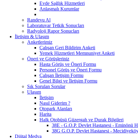
Evde Sağlık Hizmetleri
Anlaşmalı Kurumlar
Randevu Al
Laboratuvar Tetkik Sonuçları
Radyoloji Rapor Sonuçları
İletişim & Ulaşım
Anketlerimiz
Çalışan Geri Bildirim Anketi
Yemek Hizmetleri Memnuniyet Anketi
Öneri ve Görüşleriniz
Hasta Görüş ve Öneri Formu
Personel Görüş ve Öneri Formu
Çalışan İletişim Formu
Genel Bilgi ve İletişim Formu
Sık Sorulan Sorular
Ulaşım
İletişim
Nasıl Giderim ?
Otopark Alanları
Harita
Halk Otobüsü Güzergah ve Durak Bilgileri
38E - G.O.P. Devlet Hastanesi - Eminönü Hat
38G G.O.P. Devlet Hastanesi - Mecidiyeköy 
Dijital Medya