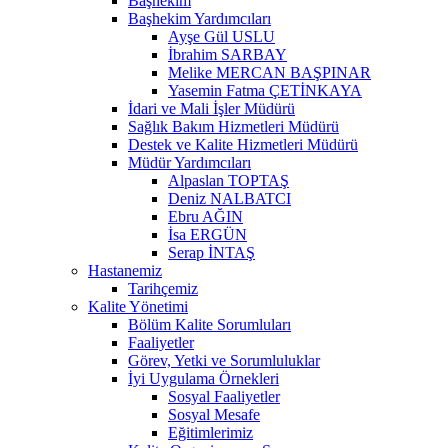
Başhekim
Başhekim Yardımcıları
Ayşe Gül USLU
İbrahim SARBAY
Melike MERCAN BAŞPINAR
Yasemin Fatma ÇETİNKAYA
İdari ve Mali İşler Müdürü
Sağlık Bakım Hizmetleri Müdürü
Destek ve Kalite Hizmetleri Müdürü
Müdür Yardımcıları
Alpaslan TOPTAŞ
Deniz NALBATCI
Ebru AĞIN
İsa ERGÜN
Serap İNTAŞ
Hastanemiz
Tarihçemiz
Kalite Yönetimi
Bölüm Kalite Sorumluları
Faaliyetler
Görev, Yetki ve Sorumluluklar
İyi Uygulama Örnekleri
Sosyal Faaliyetler
Sosyal Mesafe
Eğitimlerimiz