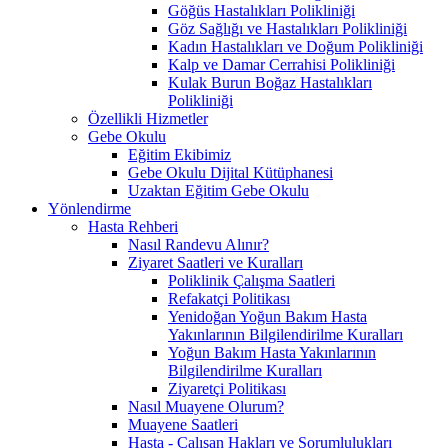
Göğüs Hastalıkları Polikliniği
Göz Sağlığı ve Hastalıkları Polikliniği
Kadın Hastalıkları ve Doğum Polikliniği
Kalp ve Damar Cerrahisi Polikliniği
Kulak Burun Boğaz Hastalıkları
Polikliniği
Özellikli Hizmetler
Gebe Okulu
Eğitim Ekibimiz
Gebe Okulu Dijital Kütüphanesi
Uzaktan Eğitim Gebe Okulu
Yönlendirme
Hasta Rehberi
Nasıl Randevu Alınır?
Ziyaret Saatleri ve Kuralları
Poliklinik Çalışma Saatleri
Refakatçi Politikası
Yenidoğan Yoğun Bakım Hasta
Yakınlarının Bilgilendirilme Kuralları
Yoğun Bakım Hasta Yakınlarının
Bilgilendirilme Kuralları
Ziyaretçi Politikası
Nasıl Muayene Olurum?
Muayene Saatleri
Hasta - Çalışan Hakları ve Sorumlulukları