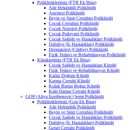
Polikliniklerimiz (FTR Ek Bina)
Aile Hekimliği Polikliniği
Anestezi Polikliniği
Beyin ve Sinir Cerrahisi Polikliniği
Çocuk Cerrahisi Polikliniği
Çocuk Nöroloji Polikliniği
Çocuk Psikiyatri Polikliniği
Çocuk Sağlığı ve Hastalıkları Polikliniği
Dahiliye (İç Hastalıkları) Polikliniği
Dermatoloji (Cildiye) Polikliniği
Fizik Tedavi ve Rehabilitasyon Polikliniği
Kliniklerimiz (FTR Ek Bina)
Çocuk Sağlığı ve Hastalıkları Kliniği
Fizik Tedavi ve Rehabilitasyon Kliniği
Kadın Doğum Kliniği
Karma Cerrahi Kliniği
Kulak Burun Boğaz Kliniği
Kalp Damar Cerrahi Kliniği
GOP (Aliya İzzetbegoviç) Semt Polikliniği
Polikliniklerimiz (Gop Ek Bina)
Aile Hekimliği Polikliniği
Beyin ve Sinir Cerrahisi Polikliniği
Çocuk Sağlığı ve Hastalıkları Polikliniği
Dahiliye (İç Hastalıkları) Polikliniği
Genel Cerrahi Polikliniği