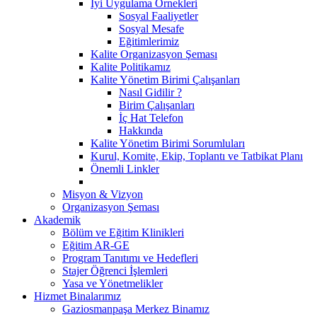
İyi Uygulama Örnekleri
Sosyal Faaliyetler
Sosyal Mesafe
Eğitimlerimiz
Kalite Organizasyon Şeması
Kalite Politikamız
Kalite Yönetim Birimi Çalışanları
Nasıl Gidilir ?
Birim Çalışanları
İç Hat Telefon
Hakkında
Kalite Yönetim Birimi Sorumluları
Kurul, Komite, Ekip, Toplantı ve Tatbikat Planı
Önemli Linkler
Misyon & Vizyon
Organizasyon Şeması
Akademik
Bölüm ve Eğitim Klinikleri
Eğitim AR-GE
Program Tanıtımı ve Hedefleri
Stajer Öğrenci İşlemleri
Yasa ve Yönetmelikler
Hizmet Binalarımız
Gaziosmanpaşa Merkez Binamız