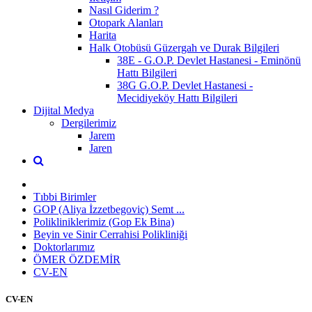
Nasıl Giderim ?
Otopark Alanları
Harita
Halk Otobüsü Güzergah ve Durak Bilgileri
38E - G.O.P. Devlet Hastanesi - Eminönü
Hattı Bilgileri
38G G.O.P. Devlet Hastanesi -
Mecidiyeköy Hattı Bilgileri
Dijital Medya
Dergilerimiz
Jarem
Jaren
Tıbbi Birimler
GOP (Aliya İzzetbegoviç) Semt ...
Polikliniklerimiz (Gop Ek Bina)
Beyin ve Sinir Cerrahisi Polikliniği
Doktorlarımız
ÖMER ÖZDEMİR
CV-EN
CV-EN