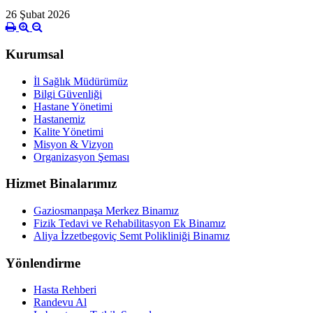
26 Şubat 2026
Kurumsal
İl Sağlık Müdürümüz
Bilgi Güvenliği
Hastane Yönetimi
Hastanemiz
Kalite Yönetimi
Misyon & Vizyon
Organizasyon Şeması
Hizmet Binalarımız
Gaziosmanpaşa Merkez Binamız
Fizik Tedavi ve Rehabilitasyon Ek Binamız
Aliya İzzetbegoviç Semt Polikliniği Binamız
Yönlendirme
Hasta Rehberi
Randevu Al