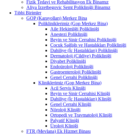
Fizik Tedavi ve Rehabilitasyon Ek Binamız
Aliya İzzetbegoviç Semt Polikliniği Binamız
Tıbbi Birimler
GOP (Karayolları) Merkez Bina
Polikliniklerimiz (Gop Merkez Bina)
Aile Hekimliği Polikliniği
Anestezi Polikliniği
Beyin ve Sinir Cerrahisi Polikliniği
Çocuk Sağlığı ve Hastalıkları Polikliniği
Dahiliye (İç Hastalıkları) Polikliniği
Dermatoloji (Cildiye) Polikliniği
Diyabet Polikliniği
Endoüroloji Polikliniği
Gastroenteroloji Polikliniği
Genel Cerrahi Polikliniği
Kliniklerimiz (Gop Merkez Bina)
Acil Servis Kliniği
Beyin ve Sinir Cerrahisi Kliniği
Dahiliye (İç Hastalıkları) Kliniği
Genel Cerrahi Kliniği
Nöroloji Kliniği
Ortopedi ve Travmatoloji Kliniği
Palyatif Kliniği
Üroloji Kliniği
FTR (Mevlana) Ek Hizmet Binası