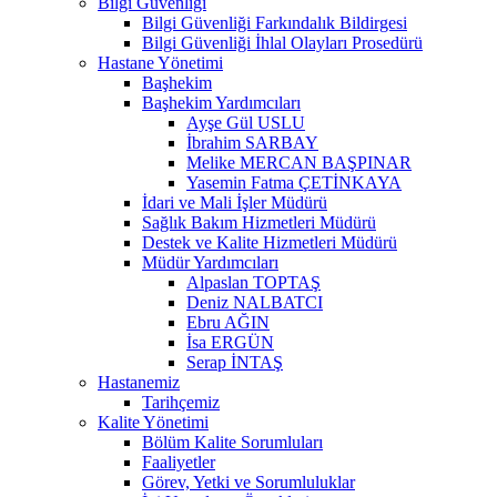
Bilgi Güvenliği
Bilgi Güvenliği Farkındalık Bildirgesi
Bilgi Güvenliği İhlal Olayları Prosedürü
Hastane Yönetimi
Başhekim
Başhekim Yardımcıları
Ayşe Gül USLU
İbrahim SARBAY
Melike MERCAN BAŞPINAR
Yasemin Fatma ÇETİNKAYA
İdari ve Mali İşler Müdürü
Sağlık Bakım Hizmetleri Müdürü
Destek ve Kalite Hizmetleri Müdürü
Müdür Yardımcıları
Alpaslan TOPTAŞ
Deniz NALBATCI
Ebru AĞIN
İsa ERGÜN
Serap İNTAŞ
Hastanemiz
Tarihçemiz
Kalite Yönetimi
Bölüm Kalite Sorumluları
Faaliyetler
Görev, Yetki ve Sorumluluklar