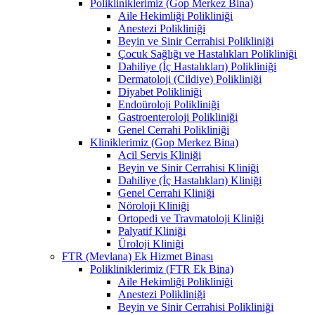
Polikliniklerimiz (Gop Merkez Bina)
Aile Hekimliği Polikliniği
Anestezi Polikliniği
Beyin ve Sinir Cerrahisi Polikliniği
Çocuk Sağlığı ve Hastalıkları Polikliniği
Dahiliye (İç Hastalıkları) Polikliniği
Dermatoloji (Cildiye) Polikliniği
Diyabet Polikliniği
Endoüroloji Polikliniği
Gastroenteroloji Polikliniği
Genel Cerrahi Polikliniği
Kliniklerimiz (Gop Merkez Bina)
Acil Servis Kliniği
Beyin ve Sinir Cerrahisi Kliniği
Dahiliye (İç Hastalıkları) Kliniği
Genel Cerrahi Kliniği
Nöroloji Kliniği
Ortopedi ve Travmatoloji Kliniği
Palyatif Kliniği
Üroloji Kliniği
FTR (Mevlana) Ek Hizmet Binası
Polikliniklerimiz (FTR Ek Bina)
Aile Hekimliği Polikliniği
Anestezi Polikliniği
Beyin ve Sinir Cerrahisi Polikliniği