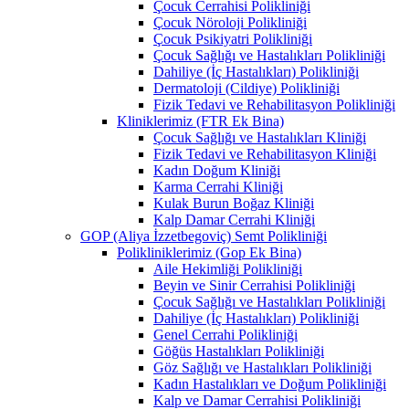
Çocuk Cerrahisi Polikliniği
Çocuk Nöroloji Polikliniği
Çocuk Psikiyatri Polikliniği
Çocuk Sağlığı ve Hastalıkları Polikliniği
Dahiliye (İç Hastalıkları) Polikliniği
Dermatoloji (Cildiye) Polikliniği
Fizik Tedavi ve Rehabilitasyon Polikliniği
Kliniklerimiz (FTR Ek Bina)
Çocuk Sağlığı ve Hastalıkları Kliniği
Fizik Tedavi ve Rehabilitasyon Kliniği
Kadın Doğum Kliniği
Karma Cerrahi Kliniği
Kulak Burun Boğaz Kliniği
Kalp Damar Cerrahi Kliniği
GOP (Aliya İzzetbegoviç) Semt Polikliniği
Polikliniklerimiz (Gop Ek Bina)
Aile Hekimliği Polikliniği
Beyin ve Sinir Cerrahisi Polikliniği
Çocuk Sağlığı ve Hastalıkları Polikliniği
Dahiliye (İç Hastalıkları) Polikliniği
Genel Cerrahi Polikliniği
Göğüs Hastalıkları Polikliniği
Göz Sağlığı ve Hastalıkları Polikliniği
Kadın Hastalıkları ve Doğum Polikliniği
Kalp ve Damar Cerrahisi Polikliniği