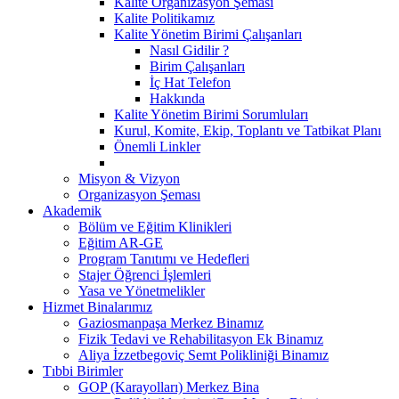
Kalite Organizasyon Şeması
Kalite Politikamız
Kalite Yönetim Birimi Çalışanları
Nasıl Gidilir ?
Birim Çalışanları
İç Hat Telefon
Hakkında
Kalite Yönetim Birimi Sorumluları
Kurul, Komite, Ekip, Toplantı ve Tatbikat Planı
Önemli Linkler
Misyon & Vizyon
Organizasyon Şeması
Akademik
Bölüm ve Eğitim Klinikleri
Eğitim AR-GE
Program Tanıtımı ve Hedefleri
Stajer Öğrenci İşlemleri
Yasa ve Yönetmelikler
Hizmet Binalarımız
Gaziosmanpaşa Merkez Binamız
Fizik Tedavi ve Rehabilitasyon Ek Binamız
Aliya İzzetbegoviç Semt Polikliniği Binamız
Tıbbi Birimler
GOP (Karayolları) Merkez Bina