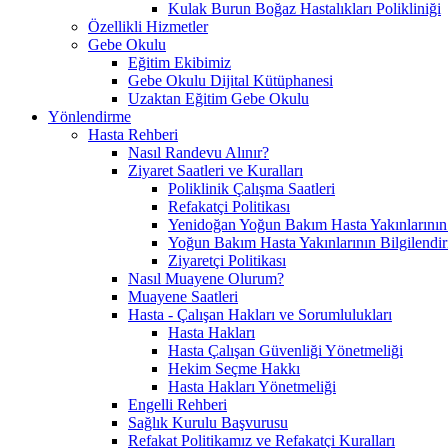
Kulak Burun Boğaz Hastalıkları Polikliniği
Özellikli Hizmetler
Gebe Okulu
Eğitim Ekibimiz
Gebe Okulu Dijital Kütüphanesi
Uzaktan Eğitim Gebe Okulu
Yönlendirme
Hasta Rehberi
Nasıl Randevu Alınır?
Ziyaret Saatleri ve Kuralları
Poliklinik Çalışma Saatleri
Refakatçi Politikası
Yenidoğan Yoğun Bakım Hasta Yakınlarının B
Yoğun Bakım Hasta Yakınlarının Bilgilendir
Ziyaretçi Politikası
Nasıl Muayene Olurum?
Muayene Saatleri
Hasta - Çalışan Hakları ve Sorumlulukları
Hasta Hakları
Hasta Çalışan Güvenliği Yönetmeliği
Hekim Seçme Hakkı
Hasta Hakları Yönetmeliği
Engelli Rehberi
Sağlık Kurulu Başvurusu
Refakat Politikamız ve Refakatçi Kuralları