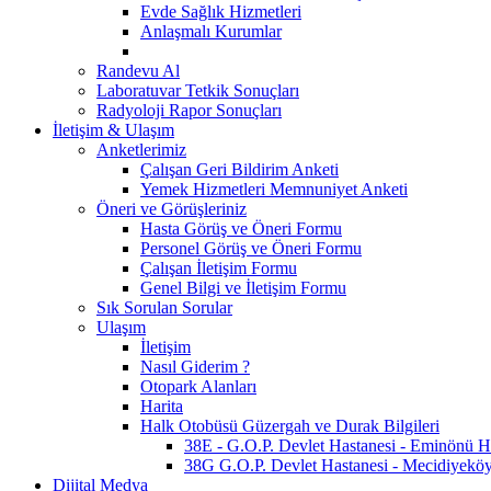
Evde Sağlık Hizmetleri
Anlaşmalı Kurumlar
Randevu Al
Laboratuvar Tetkik Sonuçları
Radyoloji Rapor Sonuçları
İletişim & Ulaşım
Anketlerimiz
Çalışan Geri Bildirim Anketi
Yemek Hizmetleri Memnuniyet Anketi
Öneri ve Görüşleriniz
Hasta Görüş ve Öneri Formu
Personel Görüş ve Öneri Formu
Çalışan İletişim Formu
Genel Bilgi ve İletişim Formu
Sık Sorulan Sorular
Ulaşım
İletişim
Nasıl Giderim ?
Otopark Alanları
Harita
Halk Otobüsü Güzergah ve Durak Bilgileri
38E - G.O.P. Devlet Hastanesi - Eminönü Hat
38G G.O.P. Devlet Hastanesi - Mecidiyeköy 
Dijital Medya