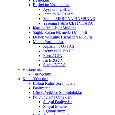
Başhekim
Başhekim Yardımcıları
Ayşe Gül USLU
İbrahim SARBAY
Melike MERCAN BAŞPINAR
Yasemin Fatma ÇETİNKAYA
İdari ve Mali İşler Müdürü
Sağlık Bakım Hizmetleri Müdürü
Destek ve Kalite Hizmetleri Müdürü
Müdür Yardımcıları
Alpaslan TOPTAŞ
Deniz NALBATCI
Ebru AĞIN
İsa ERGÜN
Serap İNTAŞ
Hastanemiz
Tarihçemiz
Kalite Yönetimi
Bölüm Kalite Sorumluları
Faaliyetler
Görev, Yetki ve Sorumluluklar
İyi Uygulama Örnekleri
Sosyal Faaliyetler
Sosyal Mesafe
Eğitimlerimiz