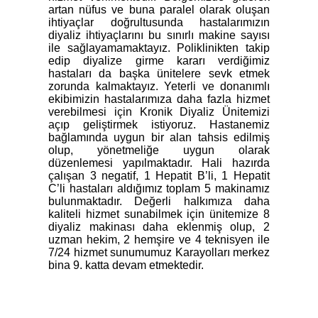
artan nüfus ve buna paralel olarak oluşan
ihtiyaçlar doğrultusunda hastalarımızın
diyaliz ihtiyaçlarını bu sınırlı makine sayısı
ile sağlayamamaktayız. Poliklinikten takip
edip diyalize girme kararı verdiğimiz
hastaları da başka ünitelere sevk etmek
zorunda kalmaktayız. Yeterli ve donanımlı
ekibimizin hastalarımıza daha fazla hizmet
verebilmesi için Kronik Diyaliz Ünitemizi
açıp geliştirmek istiyoruz. Hastanemiz
bağlamında uygun bir alan tahsis edilmiş
olup, yönetmeliğe uygun olarak
düzenlemesi yapılmaktadır. Hali hazırda
çalışan 3 negatif, 1 Hepatit B’li, 1 Hepatit
C’li hastaları aldığımız toplam 5 makinamız
bulunmaktadır. Değerli halkımıza daha
kaliteli hizmet sunabilmek için ünitemize 8
diyaliz makinası daha eklenmiş olup, 2
uzman hekim, 2 hemşire ve 4 teknisyen ile
7/24 hizmet sunumumuz Karayolları merkez
bina 9. katta devam etmektedir.