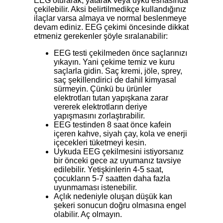
EEG oturarak, yatarak veya uyku esnasında
çekilebilir. Aksi belirtilmedikçe kullandığınız
ilaçlar varsa almaya ve normal beslenmeye
devam ediniz. EEG çekimi öncesinde dikkat
etmeniz gerekenler şöyle sıralanabilir:
EEG testi çekilmeden önce saçlarınızı
yıkayın. Yani çekime temiz ve kuru
saçlarla gidin. Saç kremi, jöle, sprey,
saç şekillendirici de dahil kimyasal
sürmeyin. Çünkü bu ürünler
elektrotları tutan yapışkana zarar
vererek elektrotların deriye
yapışmasını zorlaştırabilir.
EEG testinden 8 saat önce kafein
içeren kahve, siyah çay, kola ve enerji
içecekleri tüketmeyi kesin.
Uykuda EEG çekilmesini istiyorsanız
bir önceki gece az uyumanız tavsiye
edilebilir. Yetişkinlerin 4-5 saat,
çocukların 5-7 saatten daha fazla
uyunmaması istenebilir.
Açlık nedeniyle oluşan düşük kan
şekeri sonucun doğru olmasına engel
olabilir. Aç olmayın.