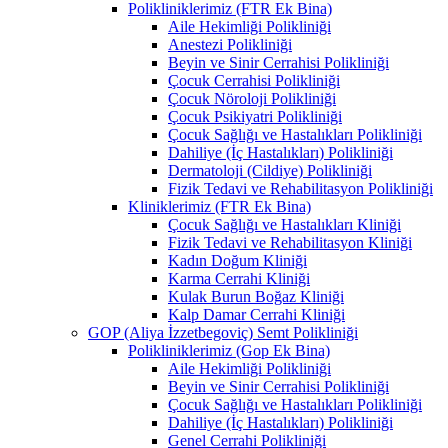
Polikliniklerimiz (FTR Ek Bina)
Aile Hekimliği Polikliniği
Anestezi Polikliniği
Beyin ve Sinir Cerrahisi Polikliniği
Çocuk Cerrahisi Polikliniği
Çocuk Nöroloji Polikliniği
Çocuk Psikiyatri Polikliniği
Çocuk Sağlığı ve Hastalıkları Polikliniği
Dahiliye (İç Hastalıkları) Polikliniği
Dermatoloji (Cildiye) Polikliniği
Fizik Tedavi ve Rehabilitasyon Polikliniği
Kliniklerimiz (FTR Ek Bina)
Çocuk Sağlığı ve Hastalıkları Kliniği
Fizik Tedavi ve Rehabilitasyon Kliniği
Kadın Doğum Kliniği
Karma Cerrahi Kliniği
Kulak Burun Boğaz Kliniği
Kalp Damar Cerrahi Kliniği
GOP (Aliya İzzetbegoviç) Semt Polikliniği
Polikliniklerimiz (Gop Ek Bina)
Aile Hekimliği Polikliniği
Beyin ve Sinir Cerrahisi Polikliniği
Çocuk Sağlığı ve Hastalıkları Polikliniği
Dahiliye (İç Hastalıkları) Polikliniği
Genel Cerrahi Polikliniği