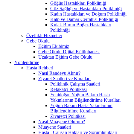
Göğüs Hastalıkları Polikliniği
Göz Sağlığı ve Hastalıkları Polikliniği
Kadın Hastalıkları ve Doğum Polikliniği
Kalp ve Damar Cerrahisi Polikliniği
Kulak Burun Boğaz Hastalıkları
Polikliniği
Özellikli Hizmetler
Gebe Okulu
Eğitim Ekibimiz
Gebe Okulu Dijital Kütüphanesi
Uzaktan Eğitim Gebe Okulu
Yönlendirme
Hasta Rehberi
Nasıl Randevu Alınır?
Ziyaret Saatleri ve Kuralları
Poliklinik Çalışma Saatleri
Refakatçi Politikası
Yenidoğan Yoğun Bakım Hasta
Yakınlarının Bilgilendirilme Kuralları
Yoğun Bakım Hasta Yakınlarının
Bilgilendirilme Kuralları
Ziyaretçi Politikası
Nasıl Muayene Olurum?
Muayene Saatleri
Hasta - Çalışan Hakları ve Sorumlulukları