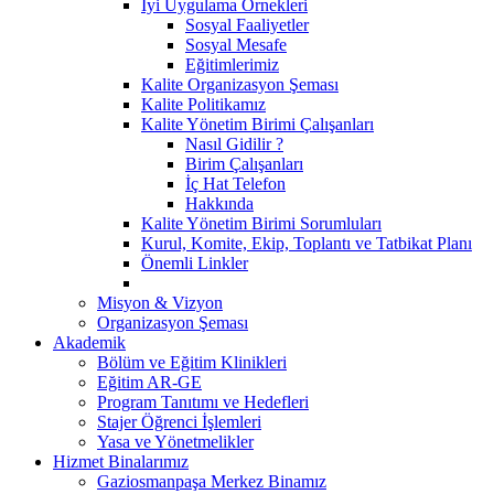
İyi Uygulama Örnekleri
Sosyal Faaliyetler
Sosyal Mesafe
Eğitimlerimiz
Kalite Organizasyon Şeması
Kalite Politikamız
Kalite Yönetim Birimi Çalışanları
Nasıl Gidilir ?
Birim Çalışanları
İç Hat Telefon
Hakkında
Kalite Yönetim Birimi Sorumluları
Kurul, Komite, Ekip, Toplantı ve Tatbikat Planı
Önemli Linkler
Misyon & Vizyon
Organizasyon Şeması
Akademik
Bölüm ve Eğitim Klinikleri
Eğitim AR-GE
Program Tanıtımı ve Hedefleri
Stajer Öğrenci İşlemleri
Yasa ve Yönetmelikler
Hizmet Binalarımız
Gaziosmanpaşa Merkez Binamız