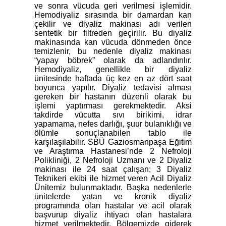
ve sonra vücuda geri verilmesi işlemidir.
Hemodiyaliz sırasında bir damardan kan
çekilir ve diyaliz makinası adı verilen
sentetik bir filtreden geçirilir. Bu diyaliz
makinasında kan vücuda dönmeden önce
temizlenir, bu nedenle diyaliz makinası
“yapay böbrek” olarak da adlandırılır.
Hemodiyaliz, genellikle bir diyaliz
ünitesinde haftada üç kez en az dört saat
boyunca yapılır. Diyaliz tedavisi alması
gereken bir hastanın düzenli olarak bu
işlemi yaptırması gerekmektedir. Aksi
takdirde vücutta sıvı birikimi, idrar
yapamama, nefes darlığı, şuur bulanıklığı ve
ölümle sonuçlanabilen tablo ile
karşılaşılabilir. SBÜ Gaziosmanpaşa Eğitim
ve Araştırma Hastanesi’nde 2 Nefroloji
Polikliniği, 2 Nefroloji Uzmanı ve 2 Diyaliz
makinası ile 24 saat çalışan; 3 Diyaliz
Teknikeri ekibi ile hizmet veren Acil Diyaliz
Ünitemiz bulunmaktadır. Başka nedenlerle
ünitelerde yatan ve kronik diyaliz
programında olan hastalar ve acil olarak
başvurup diyaliz ihtiyacı olan hastalara
hizmet verilmektedir. Bölgemizde giderek