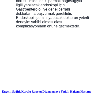
borusu, mide, oniki parmak bağırsağıyla
ilgili yapılacak endoskopi için
Gastroenteroloji ve genel cerrahi
doktorlarına başvurmak gereklidir.
Endoskopi işlemini yapacak doktorun yeterli
deneyim sahibi olması olası
komplikasyonların önüne geçmektedir.
Engelli Sağlık Kurulu Raporu Düzenlemeye Yetkili Hakem Hastane