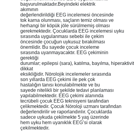
başvurulmaktadır.Beyindeki elektrik
akımının
değerlendirildiği EEG incelemesi öncesinde
tok karna olunması, saçların temiz olması ve
herhangi bir köpük jöle sürülmemiş olması
gerekmektedir. Çocuklarda EEG incelemesi uyku
sırasında uygulanması sebebi ile çekim
öncesinde çocuğun uykusuz bırakılması
önemlidir. Bu sayede çocuk inceleme
sırasında uyanmayacaktır. EEG çekiminin
gerektiği
durumlar; epilepsi (sara), katılma, bayılma, hiperaktivi
dikkat
eksikliğidir. Nörolojik incelemeler sırasında
son yıllarda EEG çekimi ile pek çok
hastalığın tanısı konulabilmekte ve bu
sayede nitelikli bir şekilde tedavi planlaması
yapılabilmektedir. EEG çekimi alanında
tecrübeli çocuk EEG teknisyeni tarafından
çelikmektedir. Çocuk Nöroloji uzmanı tarafından
değerlendirilir ve raporlandırılır. Çocuklarda
sadece uykuda çekilmekte 5 yaş üzerinde
hem uyku hem uyanıklık EEG’si olarak
çekilmektedir.