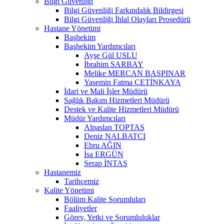
Bilgi Güvenliği
Bilgi Güvenliği Farkındalık Bildirgesi
Bilgi Güvenliği İhlal Olayları Prosedürü
Hastane Yönetimi
Başhekim
Başhekim Yardımcıları
Ayşe Gül USLU
İbrahim SARBAY
Melike MERCAN BAŞPINAR
Yasemin Fatma ÇETİNKAYA
İdari ve Mali İşler Müdürü
Sağlık Bakım Hizmetleri Müdürü
Destek ve Kalite Hizmetleri Müdürü
Müdür Yardımcıları
Alpaslan TOPTAŞ
Deniz NALBATCI
Ebru AĞIN
İsa ERGÜN
Serap İNTAŞ
Hastanemiz
Tarihçemiz
Kalite Yönetimi
Bölüm Kalite Sorumluları
Faaliyetler
Görev, Yetki ve Sorumluluklar