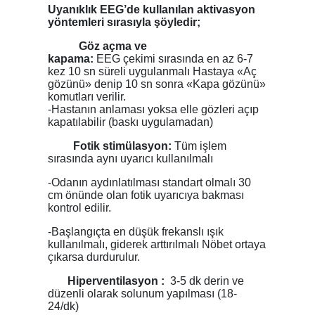
Uyanıklık EEG’de kullanılan aktivasyon
yöntemleri sırasıyla şöyledir;
Göz açma ve
kapama:
EEG çekimi sırasında en az 6-7
kez 10 sn süreli uygulanmalı Hastaya «Aç
gözünü» denip 10 sn sonra «Kapa gözünü»
komutları verilir.
-Hastanın anlaması yoksa elle gözleri açıp
kapatılabilir (baskı uygulamadan)
Fotik stimülasyon:
Tüm işlem
sırasında aynı uyarıcı kullanılmalı
-Odanın aydınlatılması standart olmalı 30
cm önünde olan fotik uyarıcıya bakması
kontrol edilir.
-Başlangıçta en düşük frekanslı ışık
kullanılmalı, giderek arttırılmalı Nöbet ortaya
çıkarsa durdurulur.
Hiperventilasyon :
3-5 dk derin ve
düzenli olarak solunum yapılması (18-
24/dk)