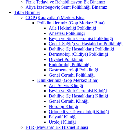
Fizik Tedavi ve Rehabilitasyon Ek Binamız
Aliya İzzetbegoviç Semt Polikliniği Binamız
Tıbbi Birimler
GOP (Karayolları) Merkez Bina
Polikliniklerimiz (Gop Merkez Bina)
Aile Hekimliği Polikliniği
Anestezi Polikliniği
Beyin ve Sinir Cerrahisi Polikliniği
Çocuk Sağlığı ve Hastalıkları Polikliniği
Dahiliye (İç Hastalıkları) Polikliniği
Dermatoloji (Cildiye) Polikliniği
Diyabet Polikliniği
Endoüroloji Polikliniği
Gastroenteroloji Polikliniği
Genel Cerrahi Polikliniği
Kliniklerimiz (Gop Merkez Bina)
Acil Servis Kliniği
Beyin ve Sinir Cerrahisi Kliniği
Dahiliye (İç Hastalıkları) Kliniği
Genel Cerrahi Kliniği
Nöroloji Kliniği
Ortopedi ve Travmatoloji Kliniği
Palyatif Kliniği
Üroloji Kliniği
FTR (Mevlana) Ek Hizmet Binası